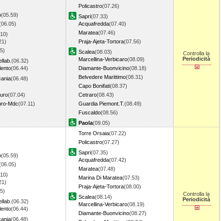
Policastro
(07.26)
o
(05.59)
Sapri
(07.33)
(06.05)
Acquafredda
(07.40)
Maratea
(07.46)
.10)
21)
Praja-Ajeta-Tortora
(07.56)
5)
Scalea
(08.03)
Controlla la
Periodicità
Marcellina-Verbicaro
(08.09)
llab.
(06.32)
ento
(06.44)
Diamante-Buonvicino
(08.18)
Belvedere Marittimo
(08.31)
cania
(06.48)
Capo Bonifati
(08.37)
nuro
(07.04)
Cetraro
(08.43)
nuro-Mdc
(07.11)
Guardia Piemont.T.
(08.49)
Fuscaldo
(08.56)
Paola
(09.05)
Torre Orsaia
(07.22)
Policastro
(07.27)
Sapri
(07.35)
o
(05.59)
Acquafredda
(07.42)
(06.05)
Maratea
(07.48)
.10)
Marina Di Maratea
(07.53)
21)
Praja-Ajeta-Tortora
(08.00)
5)
Controlla la
Scalea
(08.14)
Periodicità
llab.
(06.32)
Marcellina-Verbicaro
(08.19)
ento
(06.44)
Diamante-Buonvicino
(08.27)
cania
(06.48)