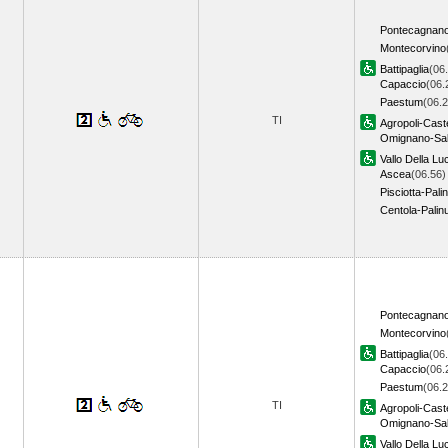
Pontecagnan
Montecorvino
Battipaglia
(06
Capaccio
(06.
Paestum
(06.2
TI
Agropoli-Caste
Omignano-Sal
Vallo Della Lu
Ascea
(06.56)
Pisciotta-Pali
Centola-Pali
Pontecagnan
Montecorvino
Battipaglia
(06
Capaccio
(06.
Paestum
(06.2
TI
Agropoli-Caste
Omignano-Sal
Vallo Della Lu