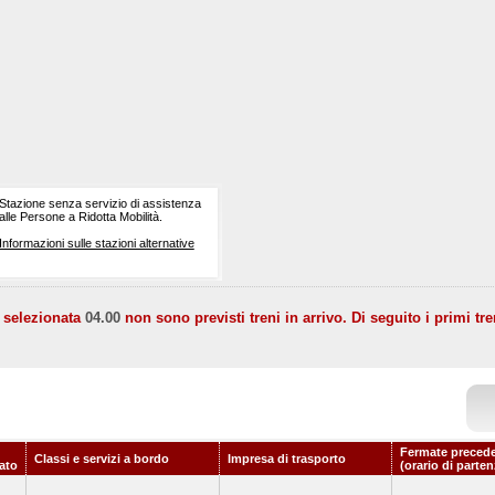
Stazione senza servizio di assistenza
alle Persone a Ridotta Mobilità.
Informazioni sulle stazioni alternative
a selezionata
04.00
non sono previsti treni in arrivo. Di seguito i primi tre
Fermate precede
Classi e servizi a bordo
Impresa di trasporto
ato
(orario di parten