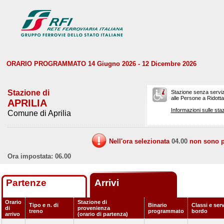
ORARIO PROGRAMMATO 14 Giugno 2026 - 12 Dicembre 2026
Stazione di
Stazione senza serviz
alle Persone a Ridotta 
APRILIA
Informazioni sulle staz
Comune di Aprilia
Nell'ora selezionata
04.00
non sono pr
Ora impostata: 06.00
Partenze
Arrivi
Orario
Stazione di
Tipo e n. di
Binario
Classi e serv
di
provenienza
treno
programmato
bordo
arrivo
(orario di partenza)