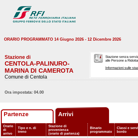
ORARIO PROGRAMMATO 14 Giugno 2026 - 12 Dicembre 2026
Stazione di
Stazione senza serviz
alle Persone a Ridotta 
CENTOLA-PALINURO-
Informazioni sulle staz
MARINA DI CAMEROTA
Comune di Centola
Ora impostata: 04.00
Partenze
Arrivi
Orario
Stazione di
Tipo e n. di
Binario
Classi e servi
di
provenienza
treno
programmato
bordo
arrivo
(orario di partenza)