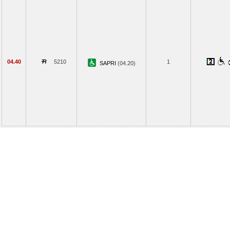
04.40
5210
1
SAPRI
(04.20)