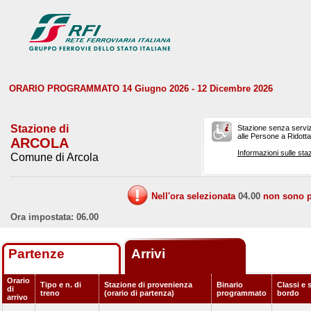
ORARIO PROGRAMMATO 14 Giugno 2026 - 12 Dicembre 2026
Stazione di
Stazione senza serviz
alle Persone a Ridotta 
ARCOLA
Informazioni sulle staz
Comune di Arcola
Nell'ora selezionata
04.00
non sono pr
Ora impostata: 06.00
Partenze
Arrivi
Orario
Tipo e n. di
Stazione di provenienza
Binario
Classi e s
di
treno
(orario di partenza)
programmato
bordo
arrivo