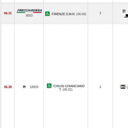
06.31
3
FIRENZE S.M.N.
(06.00)
9503
CHIUSI-CHIANCIANO
06.39
18826
4
T.
(06.02)