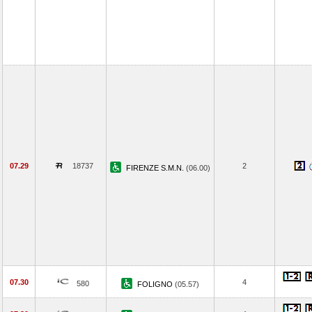
07.29
18737
2
FIRENZE S.M.N.
(06.00)
07.30
4
580
FOLIGNO
(05.57)