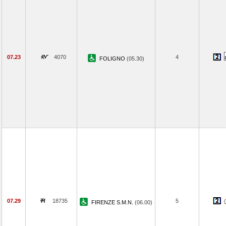
07.23
4070
4
FOLIGNO
(05.30)
07.29
18735
5
FIRENZE S.M.N.
(06.00)