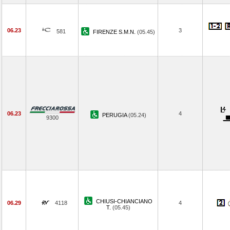
06.23
3
581
FIRENZE S.M.N.
(05.45)
06.23
4
PERUGIA
(05.24)
9300
CHIUSI-CHIANCIANO
06.29
4118
4
T.
(05.45)