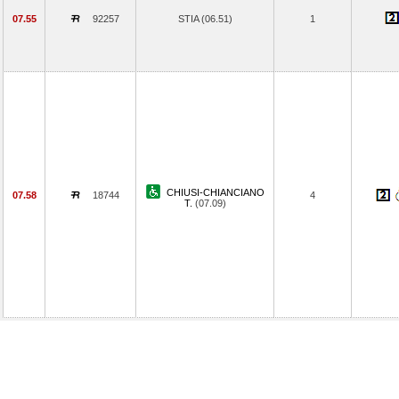
07.55
92257
STIA (06.51)
1
CHIUSI-CHIANCIANO
07.58
18744
4
T.
(07.09)