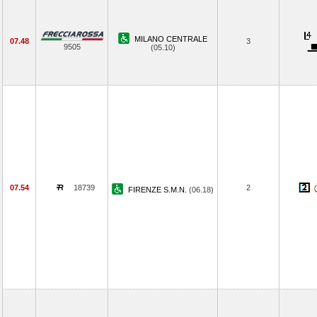
MILANO CENTRALE
07.48
3
9505
(05.10)
07.54
18739
2
FIRENZE S.M.N.
(06.18)