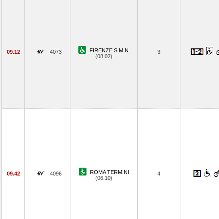
FIRENZE S.M.N.
09.12
4073
3
(08.02)
ROMA TERMINI
09.42
4096
4
(06.10)