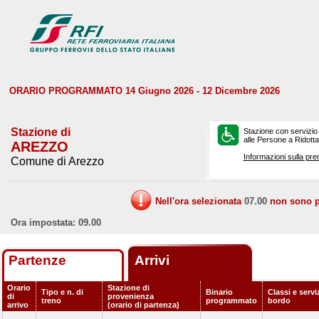
ORARIO PROGRAMMATO 14 Giugno 2026 - 12 Dicembre 2026
Stazione di
Stazione con servizio
alle Persone a Ridotta 
AREZZO
Informazioni sulla pre
Comune di Arezzo
Nell'ora selezionata
07.00
non sono pr
Ora impostata: 09.00
Partenze
Arrivi
Orario
Stazione di
Tipo e n. di
Binario
Classi e servi
di
provenienza
treno
programmato
bordo
arrivo
(orario di partenza)