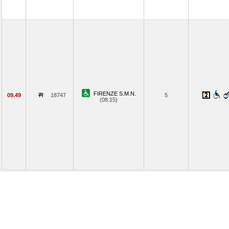
FIRENZE S.M.N.
09.49
18747
5
(08.15)