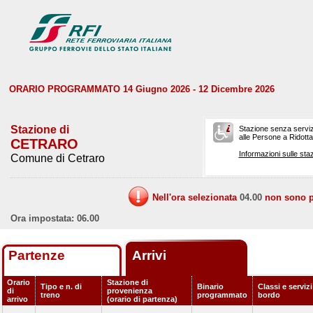
ORARIO PROGRAMMATO 14 Giugno 2026 - 12 Dicembre 2026
Stazione di
Stazione senza serviz
alle Persone a Ridotta 
CETRARO
Informazioni sulle staz
Comune di Cetraro
Nell'ora selezionata
04.00
non sono pr
Ora impostata: 06.00
Partenze
Arrivi
Orario
Stazione di
Tipo e n. di
Binario
Classi e servizi
di
provenienza
treno
programmato
bordo
arrivo
(orario di partenza)