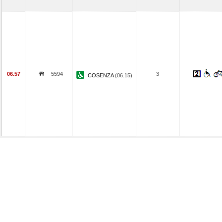
06.57
5594
3
COSENZA
(06.15)