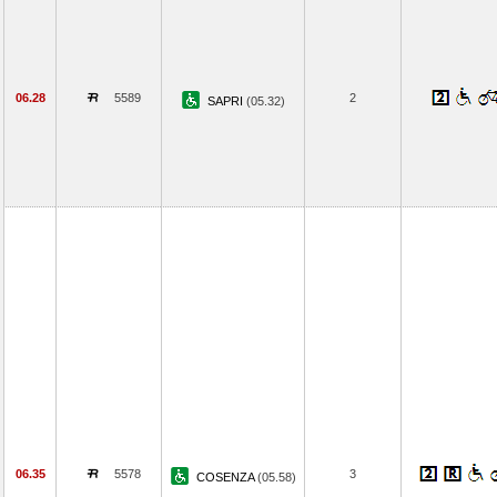
06.28
5589
2
SAPRI
(05.32)
06.35
5578
3
COSENZA
(05.58)