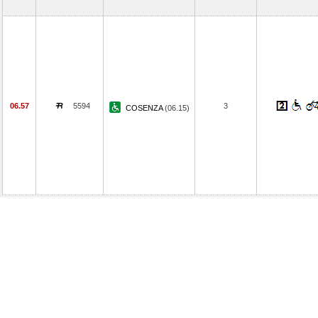
06.57
5594
3
COSENZA
(06.15)