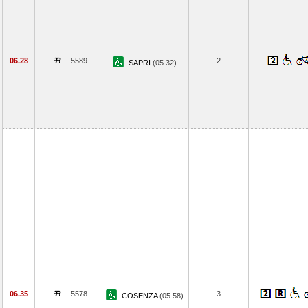
06.28
5589
2
SAPRI
(05.32)
06.35
5578
3
COSENZA
(05.58)