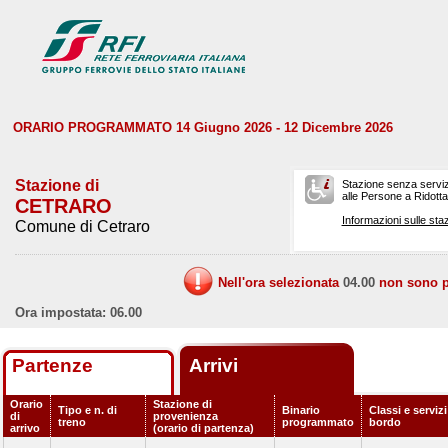
ORARIO PROGRAMMATO 14 Giugno 2026 - 12 Dicembre 2026
Stazione di
Stazione senza serviz
alle Persone a Ridotta 
CETRARO
Informazioni sulle staz
Comune di Cetraro
Nell'ora selezionata
04.00
non sono pr
Ora impostata: 06.00
Partenze
Arrivi
Orario
Stazione di
Tipo e n. di
Binario
Classi e servizi
di
provenienza
treno
programmato
bordo
arrivo
(orario di partenza)