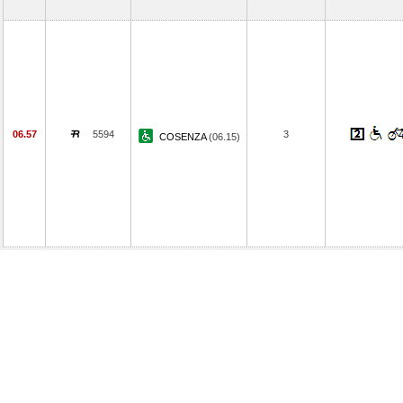
06.57
5594
3
COSENZA
(06.15)