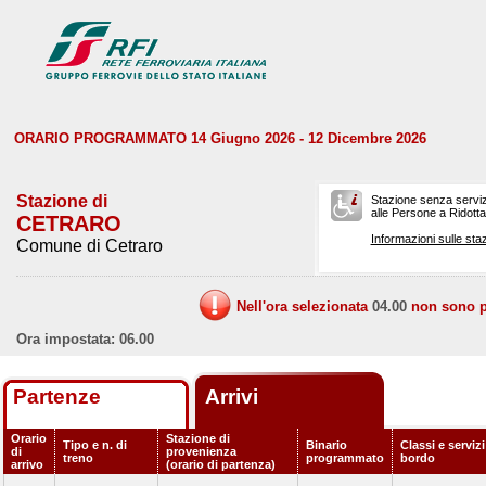
ORARIO PROGRAMMATO 14 Giugno 2026 - 12 Dicembre 2026
Stazione di
Stazione senza serviz
alle Persone a Ridotta 
CETRARO
Informazioni sulle staz
Comune di Cetraro
Nell'ora selezionata
04.00
non sono pr
Ora impostata: 06.00
Partenze
Arrivi
Orario
Stazione di
Tipo e n. di
Binario
Classi e servizi
di
provenienza
treno
programmato
bordo
arrivo
(orario di partenza)