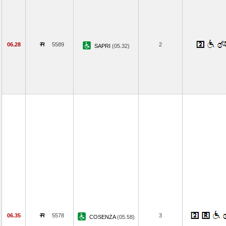
06.28
5589
2
SAPRI
(05.32)
06.35
5578
3
COSENZA
(05.58)