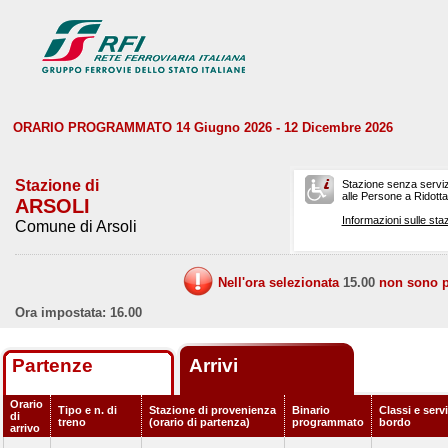
ORARIO PROGRAMMATO 14 Giugno 2026 - 12 Dicembre 2026
Stazione di
Stazione senza serviz
alle Persone a Ridotta 
ARSOLI
Informazioni sulle staz
Comune di Arsoli
Nell'ora selezionata
15.00
non sono pr
Ora impostata: 16.00
Partenze
Arrivi
Orario
Tipo e n. di
Stazione di provenienza
Binario
Classi e servi
di
treno
(orario di partenza)
programmato
bordo
arrivo