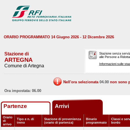
ORARIO PROGRAMMATO 14 Giugno 2026 - 12 Dicembre 2026
Stazione di
Stazione senza serviz
alle Persone a Ridotta 
ARTEGNA
Informazioni sulle staz
Comune di Artegna
Nell'ora selezionata
04.00
non sono pr
Ora impostata: 06.00
Partenze
Arrivi
Orario
Tipo e n. di
Stazione di provenienza
Binario
Classi e serv
di
treno
(orario di partenza)
programmato
bordo
arrivo