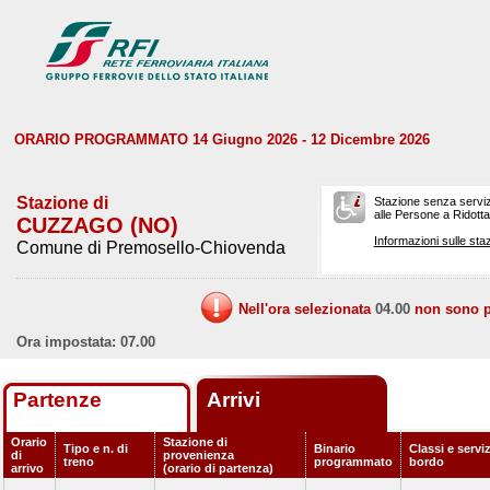
ORARIO PROGRAMMATO 14 Giugno 2026 - 12 Dicembre 2026
Stazione di
Stazione senza serviz
alle Persone a Ridotta 
CUZZAGO (NO)
Informazioni sulle staz
Comune di Premosello-Chiovenda
Nell'ora selezionata
04.00
non sono pr
Ora impostata: 07.00
Partenze
Arrivi
Orario
Stazione di
Tipo e n. di
Binario
Classi e serviz
di
provenienza
treno
programmato
bordo
arrivo
(orario di partenza)