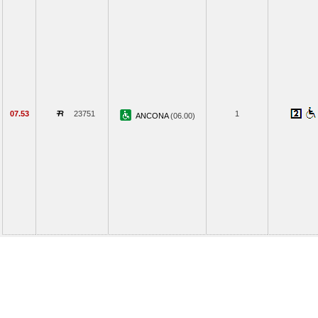
07.53
23751
1
ANCONA
(06.00)