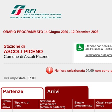
ORARIO PROGRAMMATO 14 Giugno 2026 - 12 Dicembre 2026
Stazione di
Stazione con servizio
alle Persone a Ridotta 
ASCOLI PICENO
Informazioni sulla pre
Comune di Ascoli Piceno
Nell'ora selezionata
04.00
non sono pr
Ora impostata: 07.00
Partenze
Arrivi
Orario
Stazione di
Tipo e n. di
Binario
Classi e serv
di
provenienza
treno
programmato
bordo
arrivo
(orario di partenza)