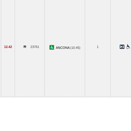
12.42
23761
1
ANCONA
(10.45)