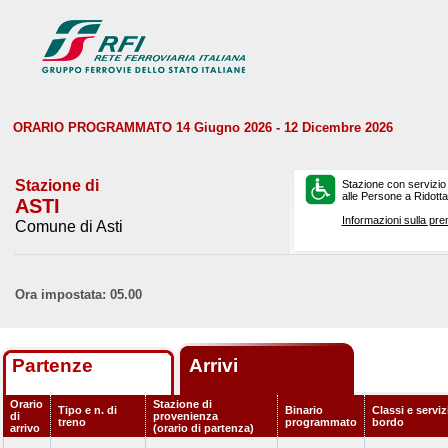
ORARIO PROGRAMMATO 14 Giugno 2026 - 12 Dicembre 2026
Stazione di
Stazione con servizio
alle Persone a Ridotta 
ASTI
Informazioni sulla pre
Comune di Asti
Ora impostata: 05.00
Partenze
Arrivi
Orario
Stazione di
Tipo e n. di
Binario
Classi e serviz
di
provenienza
treno
programmato
bordo
arrivo
(orario di partenza)