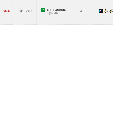
ALESSANDRIA
05.49
2112
3
(05.20)