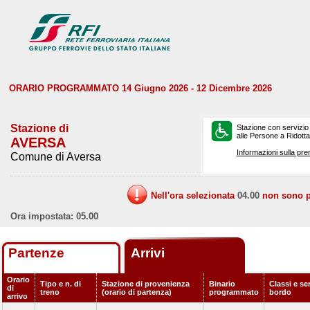
ORARIO PROGRAMMATO 14 Giugno 2026 - 12 Dicembre 2026
Stazione di
Stazione con servizio
alle Persone a Ridotta 
AVERSA
Informazioni sulla pre
Comune di Aversa
Nell'ora selezionata
04.00
non sono pr
Ora impostata: 05.00
Partenze
Arrivi
Orario
Tipo e n. di
Stazione di provenienza
Binario
Classi e ser
di
treno
(orario di partenza)
programmato
bordo
arrivo