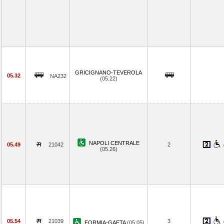
GRICIGNANO-TEVEROLA
05.32
NA232
(05.22)
NAPOLI CENTRALE
05.49
21042
2
(05.26)
05.54
21039
3
FORMIA-GAETA
(05.05)