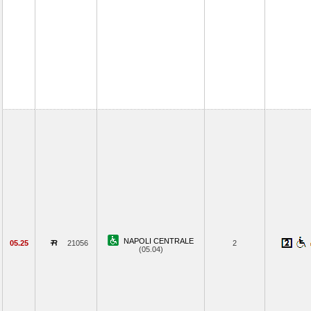
NAPOLI CENTRALE
05.25
21056
2
(05.04)