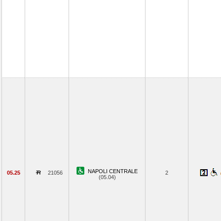
NAPOLI CENTRALE
05.25
21056
2
(05.04)