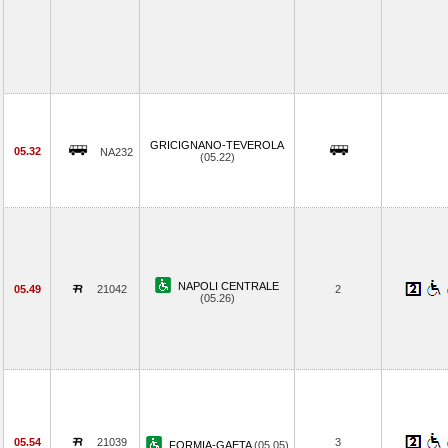
GRICIGNANO-TEVEROLA
05.32
NA232
(05.22)
NAPOLI CENTRALE
05.49
21042
2
(05.26)
05.54
21039
3
FORMIA-GAETA
(05.05)