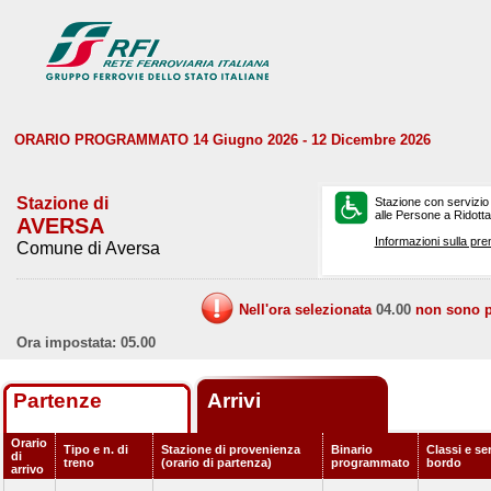
ORARIO PROGRAMMATO 14 Giugno 2026 - 12 Dicembre 2026
Stazione di
Stazione con servizio
alle Persone a Ridotta 
AVERSA
Informazioni sulla pre
Comune di Aversa
Nell'ora selezionata
04.00
non sono pr
Ora impostata: 05.00
Partenze
Arrivi
Orario
Tipo e n. di
Stazione di provenienza
Binario
Classi e ser
di
treno
(orario di partenza)
programmato
bordo
arrivo