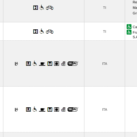
Re
TI
Ma
Gr
Ca
TI
Fr
S.
ITA
ITA