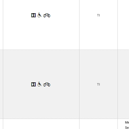
TI
TI
Mi
Se