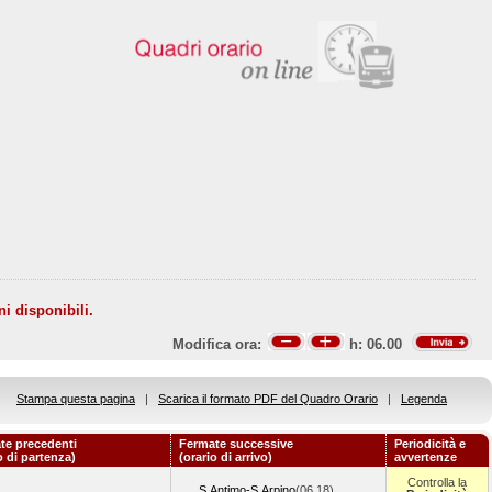
ni disponibili.
Modifica ora:
h:
06.00
Stampa questa pagina
|
Scarica il formato PDF del Quadro Orario
|
Legenda
te precedenti
Fermate successive
Periodicità e
o di partenza)
(orario di arrivo)
avvertenze
Controlla la
S.Antimo-S.Arpino
(06.18)