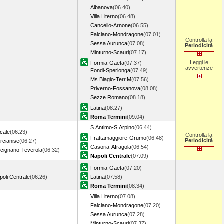
Albanova
(06.40)
Villa Literno
(06.48)
Cancello-Arnone
(06.55)
Falciano-Mondragone
(07.01)
Controlla la
Sessa Aurunca
(07.08)
Periodicità
Minturno-Scauri
(07.17)
Leggi le
Formia-Gaeta
(07.37)
avvertenze
Fondi-Sperlonga
(07.49)
Ms.Biagio-Terr.M
(07.56)
Priverno-Fossanova
(08.08)
Sezze Romano
(08.18)
Latina
(08.27)
Roma Termini
(09.04)
S.Antimo-S.Arpino
(06.44)
cale
(06.23)
Controlla la
Frattamaggiore-Grumo
(06.48)
Periodicità
rcianise
(06.27)
Casoria-Afragola
(06.54)
icignano-Teverola
(06.32)
Napoli Centrale
(07.09)
Formia-Gaeta
(07.20)
poli Centrale
(06.26)
Latina
(07.58)
Roma Termini
(08.34)
Villa Literno
(07.08)
Falciano-Mondragone
(07.20)
Sessa Aurunca
(07.28)
Minturno-Scauri
(07.37)