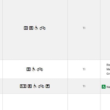
TI
Re
TI
Ma
Gr
TI
Na