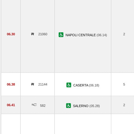
06.30
21060
2
NAPOLI CENTRALE
(06.14)
06.38
21144
5
CASERTA
(06.18)
06.41
2
582
SALERNO
(05.28)