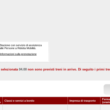
Stazione con servizio di assistenza
alle Persone a Ridotta Mobilità.
Informazioni sulla prenotazione
a selezionata
04.00
non sono previsti treni in arrivo. Di seguito i primi tre
Ferma
Classi e servizi a bordo
Impresa di trasporto
o
(orari