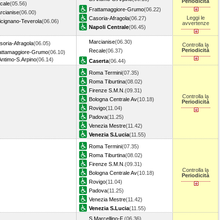
Periodicità
cale
(05.56)
Frattamaggiore-Grumo
(06.22)
rcianise
(06.00)
Leggi le
Casoria-Afragola
(06.27)
icignano-Teverola
(06.06)
avvertenze
Napoli Centrale
(06.45)
Marcianise
(06.30)
soria-Afragola
(06.05)
Controlla la
Periodicità
Recale
(06.37)
attamaggiore-Grumo
(06.10)
Antimo-S.Arpino
(06.14)
Caserta
(06.44)
Roma Termini
(07.35)
Roma Tiburtina
(08.02)
Firenze S.M.N.
(09.31)
Controlla la
Bologna Centrale Av
(10.18)
Periodicità
Rovigo
(11.04)
Padova
(11.25)
Venezia Mestre
(11.42)
Venezia S.Lucia
(11.55)
Roma Termini
(07.35)
Roma Tiburtina
(08.02)
Firenze S.M.N.
(09.31)
Controlla la
Bologna Centrale Av
(10.18)
Periodicità
Rovigo
(11.04)
Padova
(11.25)
Venezia Mestre
(11.42)
Venezia S.Lucia
(11.55)
S.Marcellino-F.
(06.36)