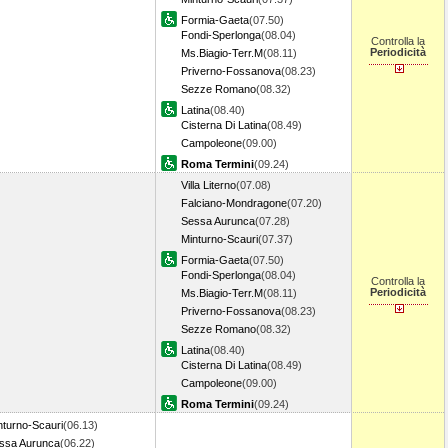
Formia-Gaeta
(07.50)
Fondi-Sperlonga
(08.04)
Controlla la
Periodicità
Ms.Biagio-Terr.M
(08.11)
Priverno-Fossanova
(08.23)
Sezze Romano
(08.32)
Latina
(08.40)
Cisterna Di Latina
(08.49)
Campoleone
(09.00)
Roma Termini
(09.24)
Villa Literno
(07.08)
Falciano-Mondragone
(07.20)
Sessa Aurunca
(07.28)
Minturno-Scauri
(07.37)
Formia-Gaeta
(07.50)
Fondi-Sperlonga
(08.04)
Controlla la
Periodicità
Ms.Biagio-Terr.M
(08.11)
Priverno-Fossanova
(08.23)
Sezze Romano
(08.32)
Latina
(08.40)
Cisterna Di Latina
(08.49)
Campoleone
(09.00)
Roma Termini
(09.24)
nturno-Scauri
(06.13)
ssa Aurunca
(06.22)