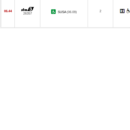
06.44
2
SUSA
(06.09)
26357