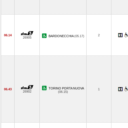
06.14
2
BARDONECCHIA
(05.17)
26905
TORINO PORTA NUOVA
06.43
1
26902
(06.15)