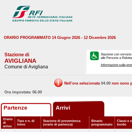
ORARIO PROGRAMMATO 14 Giugno 2026 - 12 Dicembre 2026
Stazione di
Stazione con servizio
alle Persone a Ridotta 
AVIGLIANA
Informazioni sulla pre
Comune di Avigliana
Nell'ora selezionata
04.00
non sono pr
Ora impostata: 06.00
Partenze
Arrivi
Orario
Tipo e n. di
Stazione di provenienza
Binario
Classi e s
di
treno
(orario di partenza)
programmato
bordo
arrivo