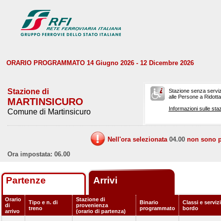
ORARIO PROGRAMMATO 14 Giugno 2026 - 12 Dicembre 2026
Stazione di
Stazione senza serviz
alle Persone a Ridotta 
MARTINSICURO
Informazioni sulle staz
Comune di Martinsicuro
Nell'ora selezionata
04.00
non sono pr
Ora impostata: 06.00
Partenze
Arrivi
Orario
Stazione di
Tipo e n. di
Binario
Classi e servizi
di
provenienza
treno
programmato
bordo
arrivo
(orario di partenza)