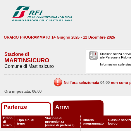
ORARIO PROGRAMMATO 14 Giugno 2026 - 12 Dicembre 2026
Stazione di
Stazione senza serviz
alle Persone a Ridotta 
MARTINSICURO
Informazioni sulle staz
Comune di Martinsicuro
Nell'ora selezionata
04.00
non sono pr
Ora impostata: 06.00
Partenze
Arrivi
Orario
Stazione di
Tipo e n. di
Binario
Classi e servizi
di
provenienza
treno
programmato
bordo
arrivo
(orario di partenza)