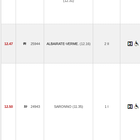
(12.31)
12.47
25944
ALBAIRATE-VERME.
(12.16)
2 II
12.50
24943
SARONNO (11.35)
1 I