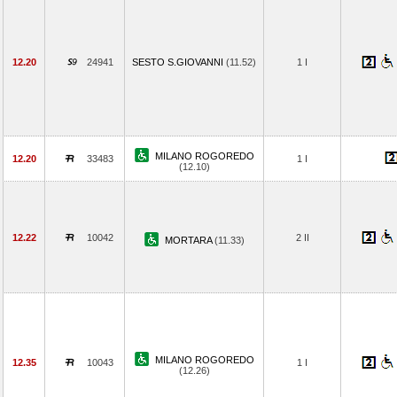
12.20
24941
SESTO S.GIOVANNI
(11.52)
1 I
MILANO ROGOREDO
12.20
33483
1 I
(12.10)
12.22
10042
2 II
MORTARA
(11.33)
MILANO ROGOREDO
12.35
10043
1 I
(12.26)