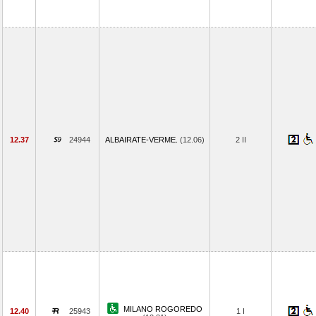
12.37
24944
ALBAIRATE-VERME.
(12.06)
2 II
MILANO ROGOREDO
12.40
25943
1 I