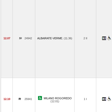
12.07
24942
ALBAIRATE-VERME.
(11.36)
2 II
MILANO ROGOREDO
12.10
25941
1 I
(12.01)