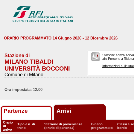
ORARIO PROGRAMMATO 14 Giugno 2026 - 12 Dicembre 2026
Stazione di
Stazione senza serviz
alle Persone a Ridotta 
MILANO TIBALDI
Informazioni sulle staz
UNIVERSITÀ BOCCONI
Comune di Milano
Ora impostata: 12.00
Partenze
Arrivi
Orario
Tipo e n. di
Stazione di provenienza
Binario
Classi e se
di
treno
(orario di partenza)
programmato
bordo
arrivo