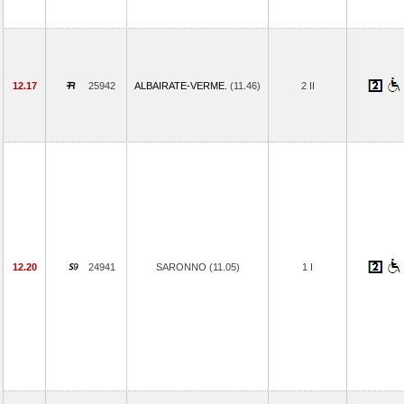
12.17
25942
ALBAIRATE-VERME.
(11.46)
2 II
12.20
24941
SARONNO (11.05)
1 I