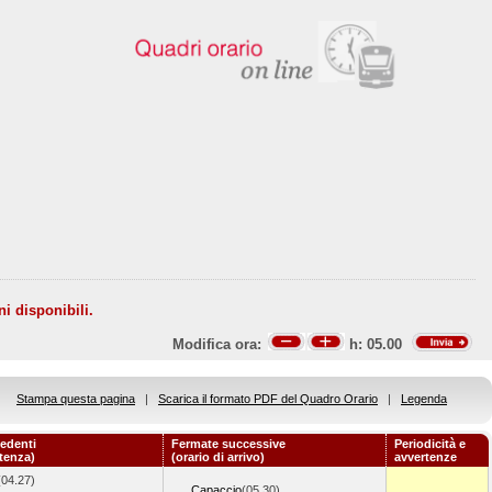
ni disponibili.
Modifica ora:
h:
05.00
Stampa questa pagina
|
Scarica il formato PDF del Quadro Orario
|
Legenda
edenti
Fermate successive
Periodicità e
rtenza)
(orario di arrivo)
avvertenze
(04.27)
Capaccio
(05.30)