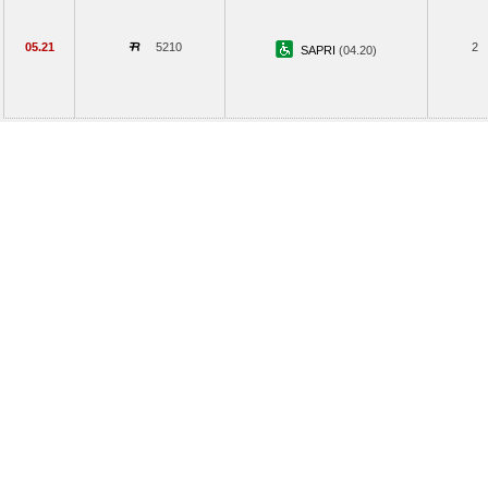
05.21
5210
2
SAPRI
(04.20)