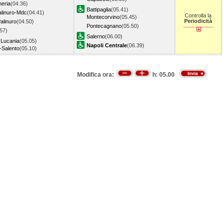
heria
(04.36)
Battipaglia
(05.41)
alinuro-Mdc
(04.41)
Controlla la
Montecorvino
(05.45)
Periodicità
Palinuro
(04.50)
Pontecagnano
(05.50)
57)
Salerno
(06.00)
a Lucania
(05.05)
Napoli Centrale
(06.39)
Salento
(05.10)
Modifica ora:
h:
05.00