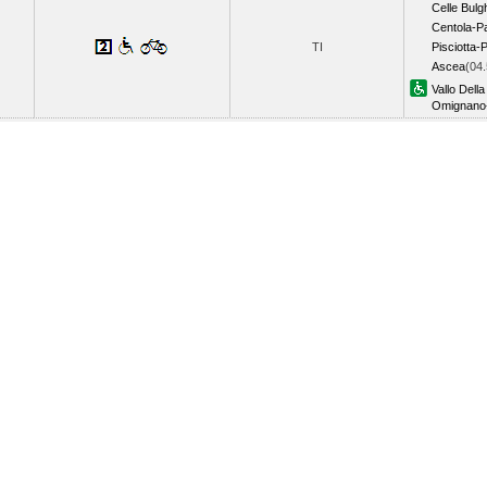
Celle Bulg
Centola-P
TI
Pisciotta-
Ascea
(04.
Vallo Dell
Omignano-