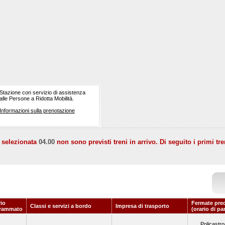
Stazione con servizio di assistenza
alle Persone a Ridotta Mobilità.
Informazioni sulla prenotazione
a selezionata
04.00
non sono previsti treni in arrivo. Di seguito i primi tre
rio
Fermate pre
Classi e servizi a bordo
Impresa di trasporto
rammato
(orario di pa
Policastro