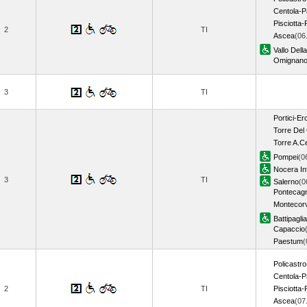
Centola-P
Pisciotta-
2
TI
Ascea
(06
Vallo Dell
Omignano
3
TI
Portici-Er
Torre Del
Torre A.C
Pompei
(0
Nocera In
3
TI
Salerno
(0
Pontecag
Montecor
Battipaglia
Capaccio
Paestum
(
Policastro
Centola-P
2
TI
Pisciotta-
Ascea
(07