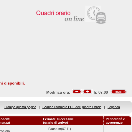
ni disponibili.
Modifica ora:
h:
07.00
Stampa questa pagina
|
Scarica il formato PDF del Quadro Orario
|
Legenda
cedenti
Fermate successive
Periodicità e
rtenza)
(orario di arrivo)
avvertenze
Paestum
(07.11)
(06.08)