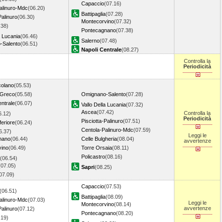
Capaccio
(07.16)
alinuro-Mdc
(06.20)
Battipaglia
(07.28)
Palinuro
(06.30)
Montecorvino
(07.32)
.38)
Pontecagnano
(07.38)
a Lucania
(06.46)
Salerno
(07.48)
-Salento
(06.51)
Napoli Centrale
(08.27)
Controlla la
Periodicità
colano
(05.53)
 Greco
(05.58)
Omignano-Salento
(07.28)
entrale
(06.07)
Vallo Della Lucania
(07.32)
Ascea
(07.42)
Controlla la
6.12)
Periodicità
Pisciotta-Palinuro
(07.51)
feriore
(06.24)
Centola-Palinuro-Mdc
(07.59)
6.37)
Leggi le
nano
(06.44)
Celle Bulgheria
(08.04)
avvertenze
vino
(06.49)
Torre Orsaia
(08.11)
Policastro
(08.16)
(06.54)
(07.05)
Sapri
(08.25)
07.09)
Capaccio
(07.53)
(06.51)
Battipaglia
(08.09)
alinuro-Mdc
(07.03)
Leggi le
Montecorvino
(08.14)
avvertenze
Palinuro
(07.12)
Pontecagnano
(08.20)
.19)