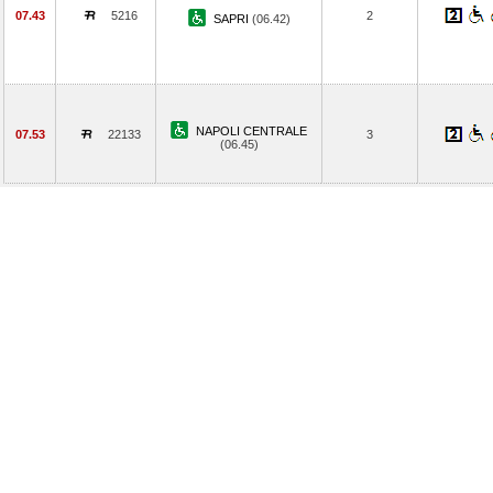
07.43
5216
2
SAPRI
(06.42)
NAPOLI CENTRALE
07.53
22133
3
(06.45)