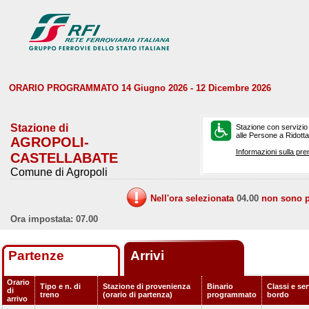
ORARIO PROGRAMMATO 14 Giugno 2026 - 12 Dicembre 2026
Stazione di
Stazione con servizio
alle Persone a Ridotta 
AGROPOLI-
Informazioni sulla pre
CASTELLABATE
Comune di Agropoli
Nell'ora selezionata
04.00
non sono pr
Ora impostata: 07.00
Partenze
Arrivi
Orario
Tipo e n. di
Stazione di provenienza
Binario
Classi e ser
di
treno
(orario di partenza)
programmato
bordo
arrivo