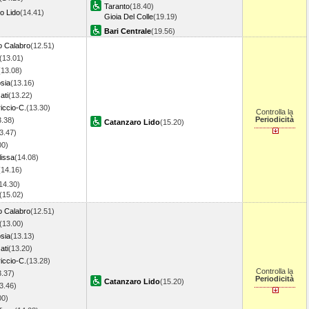
Taranto
(18.40)
o Lido
(14.41)
Gioia Del Colle
(19.19)
Bari Centrale
(19.56)
o Calabro
(12.51)
(13.01)
(13.08)
sia
(13.16)
ati
(13.22)
iccio-C.
(13.30)
Controlla la
Periodicità
3.38)
Catanzaro Lido
(15.20)
3.47)
00)
lissa
(14.08)
(14.16)
14.30)
(15.02)
o Calabro
(12.51)
(13.00)
sia
(13.13)
ati
(13.20)
iccio-C.
(13.28)
Controlla la
3.37)
Periodicità
Catanzaro Lido
(15.20)
3.46)
00)