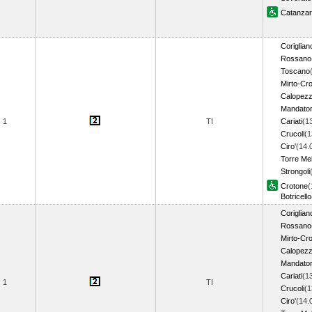
Catanzar
Coriglian
Rossano
Toscano
Mirto-Cro
Calopezz
Mandator
1
TI
Cariati
(1
Crucoli
(1
Ciro'
(14.
Torre Me
Strongoli
Crotone
(
Botricello
Coriglian
Rossano
Mirto-Cro
Calopezz
Mandator
Cariati
(1
1
TI
Crucoli
(1
Ciro'
(14.