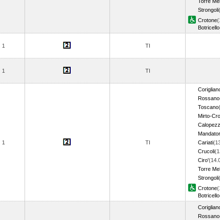
Torre Me
Strongoli
Crotone
(
Botricello
1
TI
1
TI
Coriglian
Rossano
Toscano
Mirto-Cro
Calopezz
Mandator
1
TI
Cariati
(1
Crucoli
(1
Ciro'
(14.
Torre Me
Strongoli
Crotone
(
Botricello
Coriglian
Rossano