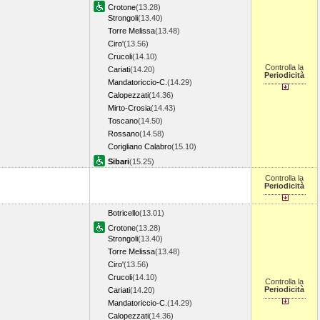
Crotone
(13.28)
Strongoli
(13.40)
Torre Melissa
(13.48)
Ciro'
(13.56)
Crucoli
(14.10)
Controlla la
Cariati
(14.20)
Periodicità
Mandatoriccio-C.
(14.29)
Calopezzati
(14.36)
Mirto-Crosia
(14.43)
Toscano
(14.50)
Rossano
(14.58)
Corigliano Calabro
(15.10)
Sibari
(15.25)
Controlla la
Periodicità
Botricello
(13.01)
Crotone
(13.28)
Strongoli
(13.40)
Torre Melissa
(13.48)
Ciro'
(13.56)
Crucoli
(14.10)
Controlla la
Periodicità
Cariati
(14.20)
Mandatoriccio-C.
(14.29)
Calopezzati
(14.36)