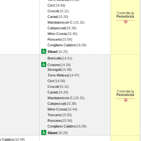
Ciro'
(14.56)
Crucoli
(15.11)
Controlla la
Periodicità
Cariati
(15.20)
Mandatoriccio-C.
(15.31)
Calopezzati
(15.39)
Mirto-Crosia
(15.45)
Rossano
(15.56)
Corigliano Calabro
(16.09)
Sibari
(16.25)
Botricello
(14.01)
Crotone
(14.28)
Strongoli
(14.39)
Torre Melissa
(14.47)
Ciro'
(14.56)
Crucoli
(15.11)
Controlla la
Cariati
(15.20)
Periodicità
Mandatoriccio-C.
(15.31)
Calopezzati
(15.38)
Mirto-Crosia
(15.44)
Toscano
(15.50)
Rossano
(15.56)
Corigliano Calabro
(16.09)
Sibari
(16.25)
o Calabro
(10.49)