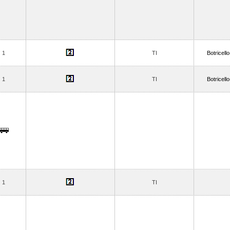
1
TI
Botricello
1
TI
Botricello
1
TI