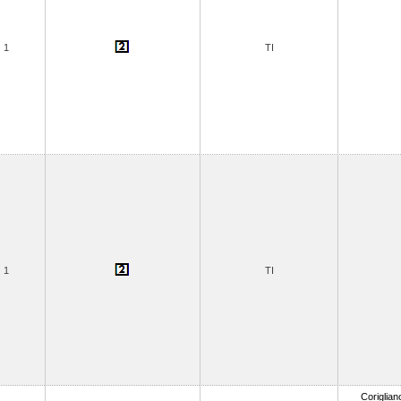
1
TI
1
TI
Coriglian