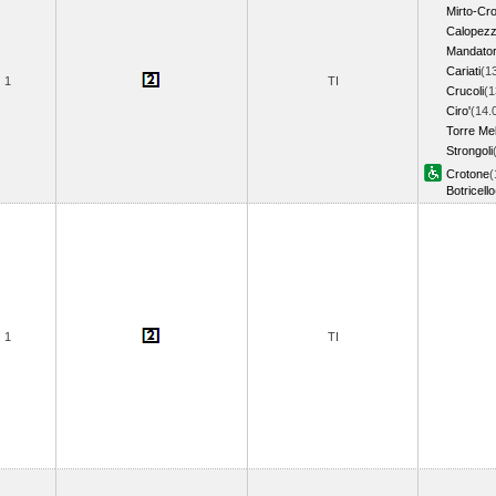
Mirto-Cro
Calopezz
Mandator
Cariati
(1
1
TI
Crucoli
(1
Ciro'
(14.
Torre Me
Strongoli
Crotone
(
Botricello
1
TI