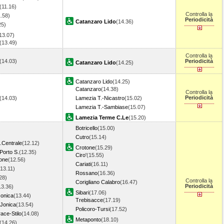
(11.16)
Controlla la
1.58)
Periodicità
Catanzaro Lido
(14.36)
25)
13.07)
(13.49)
Controlla la
(14.03)
Periodicità
Catanzaro Lido
(14.25)
Catanzaro Lido
(14.25)
Catanzaro
(14.38)
Controlla la
Periodicità
(14.03)
Lamezia T.-Nicastro
(15.02)
Lamezia T.-Sambiase
(15.07)
Lamezia Terme C.Le
(15.20)
Botricello
(15.00)
Cutro
(15.14)
.Centrale
(12.12)
Crotone
(15.29)
 Porto S.
(12.35)
Ciro'
(15.55)
one
(12.56)
Cariati
(16.11)
(13.11)
Rossano
(16.36)
28)
Controlla la
Corigliano Calabro
(16.47)
Periodicità
13.36)
Sibari
(17.06)
Jonica
(13.44)
Trebisacce
(17.19)
 Jonica
(13.54)
Policoro-Tursi
(17.52)
ace-Stilo
(14.08)
Metaponto
(18.10)
(14.26)