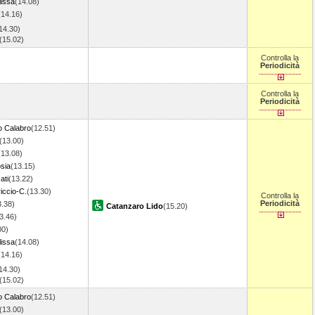
lissa
(14.08)
(14.16)
14.30)
(15.02)
Controlla la
Periodicità
Controlla la
Periodicità
o Calabro
(12.51)
(13.00)
(13.08)
sia
(13.15)
ati
(13.22)
iccio-C.
(13.30)
Controlla la
Periodicità
3.38)
Catanzaro Lido
(15.20)
3.46)
00)
lissa
(14.08)
(14.16)
14.30)
(15.02)
o Calabro
(12.51)
(13.00)