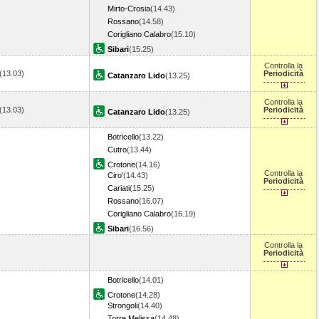
Mirto-Crosia
(14.43)
Rossano
(14.58)
Corigliano Calabro
(15.10)
Sibari
(15.25)
Controlla la
(13.03)
Periodicità
Catanzaro Lido
(13.25)
Controlla la
(13.03)
Periodicità
Catanzaro Lido
(13.25)
Botricello
(13.22)
Cutro
(13.44)
Crotone
(14.16)
Controlla la
Ciro'
(14.43)
Periodicità
Cariati
(15.25)
Rossano
(16.07)
Corigliano Calabro
(16.19)
Sibari
(16.56)
Controlla la
Periodicità
Botricello
(14.01)
Crotone
(14.28)
Strongoli
(14.40)
Torre Melissa
(14.48)