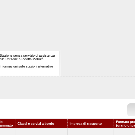
Stazione senza servizio di assistenza
alle Persone a Ridotta Mobilità.
Informazioni sulle stazioni alternative
io
Fermate pre
Classi e servizi a bordo
Impresa di trasporto
rammato
(orario di p