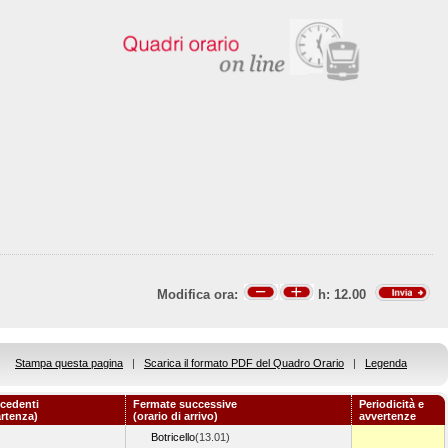
Modifica ora:
h:
12.00
Stampa questa pagina
|
Scarica il formato PDF del Quadro Orario
|
Legenda
cedenti
Fermate successive
Periodicità e
artenza)
(orario di arrivo)
avvertenze
Botricello
(13.01)