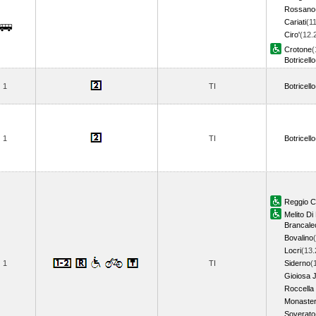
Rossano
Cariati
(1
Ciro'
(12.
Crotone
(
Botricello
1
TI
Botricello
1
TI
Botricello
Reggio C
Melito Di
Brancale
Bovalino
Locri
(13.
1
TI
Siderno
(
Gioiosa 
Roccella
Monaster
Soverato