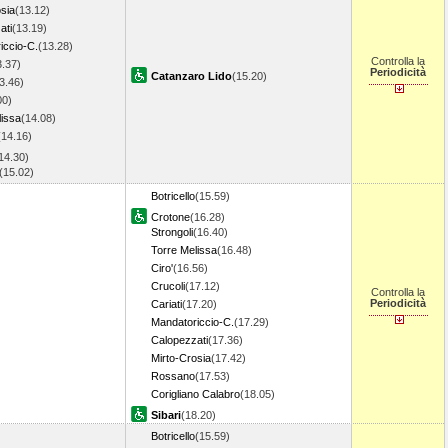
sia
(13.12)
ati
(13.19)
iccio-C.
(13.28)
Controlla la
3.37)
Periodicità
Catanzaro Lido
(15.20)
3.46)
00)
lissa
(14.08)
(14.16)
14.30)
(15.02)
Botricello
(15.59)
Crotone
(16.28)
Strongoli
(16.40)
Torre Melissa
(16.48)
Ciro'
(16.56)
Crucoli
(17.12)
Controlla la
Periodicità
Cariati
(17.20)
Mandatoriccio-C.
(17.29)
Calopezzati
(17.36)
Mirto-Crosia
(17.42)
Rossano
(17.53)
Corigliano Calabro
(18.05)
Sibari
(18.20)
Botricello
(15.59)