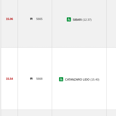
15.06
5665
SIBARI
(12.37)
15.54
5668
CATANZARO LIDO
(15.40)