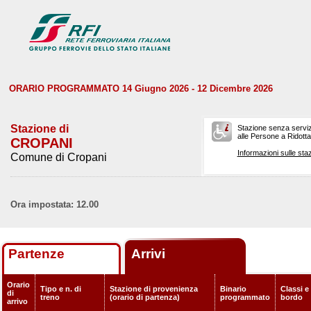
ORARIO PROGRAMMATO 14 Giugno 2026 - 12 Dicembre 2026
Stazione di
Stazione senza serviz
alle Persone a Ridotta 
CROPANI
Informazioni sulle staz
Comune di Cropani
Ora impostata: 12.00
Partenze
Arrivi
Orario
Tipo e n. di
Stazione di provenienza
Binario
Classi e 
di
treno
(orario di partenza)
programmato
bordo
arrivo