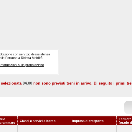
Stazione con servizio di assistenza
alle Persone a Ridotta Mobilità.
Informazioni sulla prenotazione
a selezionata
04.00
non sono previsti treni in arrivo. Di seguito i primi tre
ario
Fermate
Classi e servizi a bordo
Impresa di trasporto
grammato
(orario 