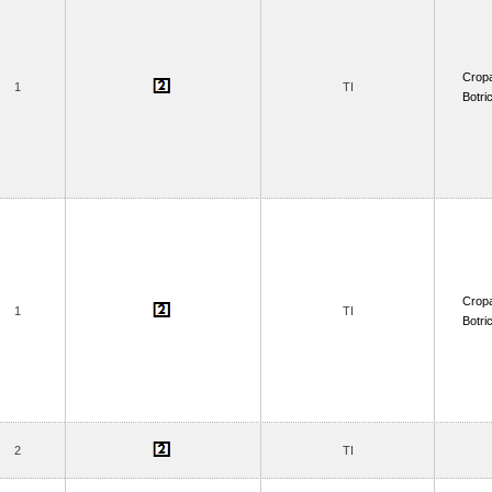
Crop
1
TI
Botric
Crop
1
TI
Botric
2
TI