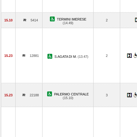
TERMINI IMERESE
15.10
5414
2
(14.49)
15.23
12881
2
S.AGATA DI M.
(13.47)
PALERMO CENTRALE
15.23
22188
3
(15.10)