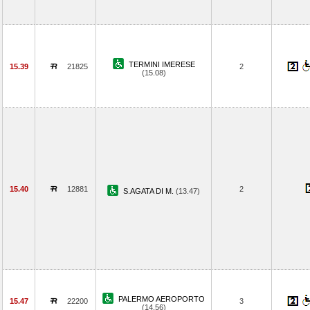
TERMINI IMERESE
15.39
21825
2
(15.08)
15.40
12881
2
S.AGATA DI M.
(13.47)
PALERMO AEROPORTO
15.47
22200
3
(14.56)