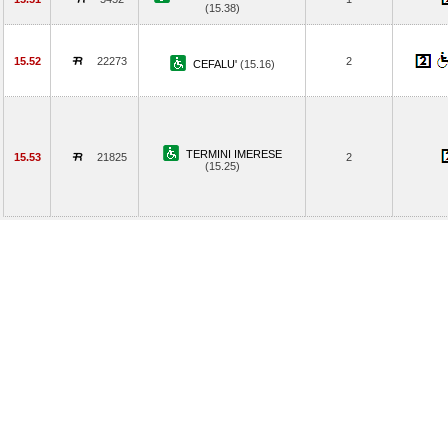
(15.38)
15.52
22273
2
CEFALU'
(15.16)
TERMINI IMERESE
15.53
21825
2
(15.25)