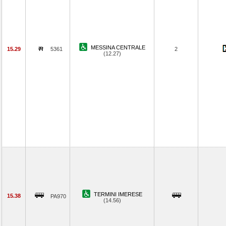
MESSINA CENTRALE
15.29
5361
2
(12.27)
TERMINI IMERESE
15.38
PA970
(14.56)