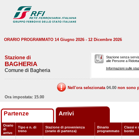
ORARIO PROGRAMMATO 14 Giugno 2026 - 12 Dicembre 2026
Stazione di
Stazione senza serviz
alle Persone a Ridotta 
BAGHERIA
Informazioni sulle staz
Comune di Bagheria
Nell'ora selezionata
04.00
non sono pr
Ora impostata: 15.00
Partenze
Arrivi
Orario
Tipo e n. di
Stazione di provenienza
Binario
Classi e 
di
treno
(orario di partenza)
programmato
bordo
arrivo