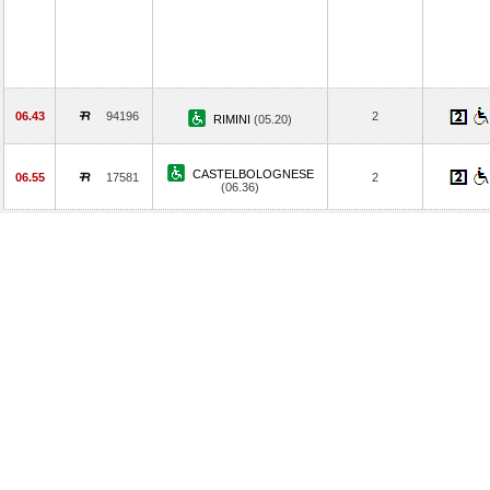
06.43
94196
2
RIMINI
(05.20)
CASTELBOLOGNESE
06.55
17581
2
(06.36)