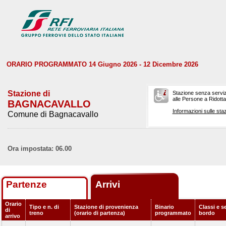
ORARIO PROGRAMMATO 14 Giugno 2026 - 12 Dicembre 2026
Stazione di
Stazione senza serviz
alle Persone a Ridotta 
BAGNACAVALLO
Informazioni sulle staz
Comune di Bagnacavallo
Ora impostata: 06.00
Partenze
Arrivi
Orario
Tipo e n. di
Stazione di provenienza
Binario
Classi e se
di
treno
(orario di partenza)
programmato
bordo
arrivo