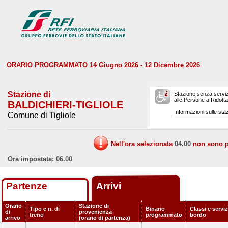
ORARIO PROGRAMMATO 14 Giugno 2026 - 12 Dicembre 2026
Stazione di
Stazione senza serviz
alle Persone a Ridotta 
BALDICHIERI-TIGLIOLE
Informazioni sulle staz
Comune di Tigliole
Nell'ora selezionata
04.00
non sono pr
Ora impostata: 06.00
Partenze
Arrivi
Orario
Stazione di
Tipo e n. di
Binario
Classi e serviz
di
provenienza
treno
programmato
bordo
arrivo
(orario di partenza)