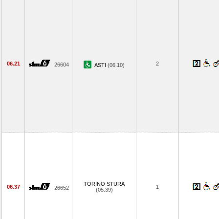
06.21
2
26604
ASTI
(06.10)
TORINO STURA
06.37
1
26652
(05.39)