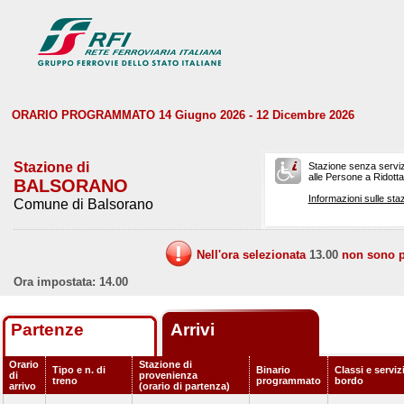
ORARIO PROGRAMMATO 14 Giugno 2026 - 12 Dicembre 2026
Stazione di
Stazione senza serviz
alle Persone a Ridotta 
BALSORANO
Informazioni sulle staz
Comune di Balsorano
Nell'ora selezionata
13.00
non sono pr
Ora impostata: 14.00
Partenze
Arrivi
Orario
Stazione di
Tipo e n. di
Binario
Classi e serviz
di
provenienza
treno
programmato
bordo
arrivo
(orario di partenza)