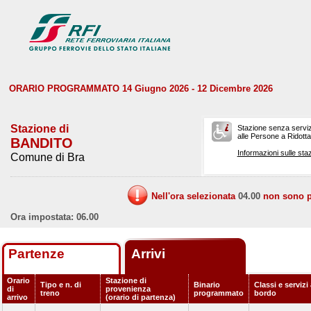
ORARIO PROGRAMMATO 14 Giugno 2026 - 12 Dicembre 2026
Stazione di
Stazione senza serviz
alle Persone a Ridotta 
BANDITO
Informazioni sulle staz
Comune di Bra
Nell'ora selezionata
04.00
non sono pr
Ora impostata: 06.00
Partenze
Arrivi
Orario
Stazione di
Tipo e n. di
Binario
Classi e servizi
di
provenienza
treno
programmato
bordo
arrivo
(orario di partenza)