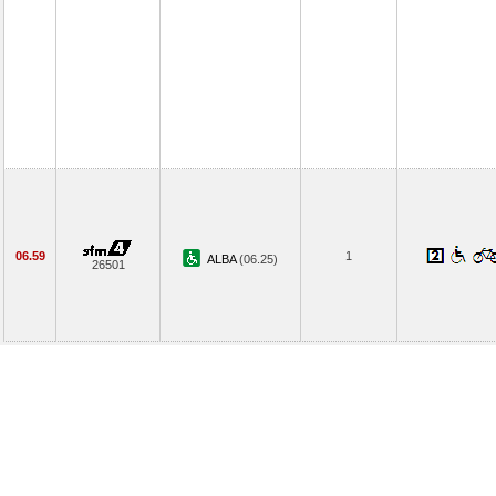
06.59
1
ALBA
(06.25)
26501