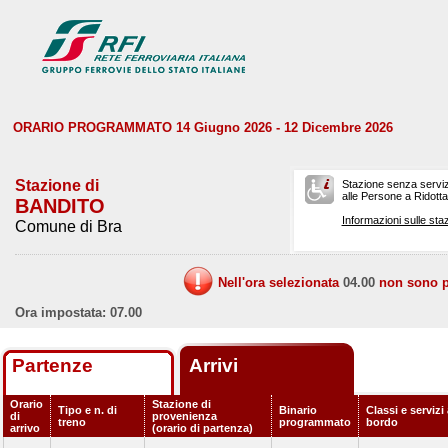
ORARIO PROGRAMMATO 14 Giugno 2026 - 12 Dicembre 2026
Stazione di
Stazione senza serviz
alle Persone a Ridotta 
BANDITO
Informazioni sulle staz
Comune di Bra
Nell'ora selezionata
04.00
non sono pr
Ora impostata: 07.00
Partenze
Arrivi
Orario
Stazione di
Tipo e n. di
Binario
Classi e servizi
di
provenienza
treno
programmato
bordo
arrivo
(orario di partenza)