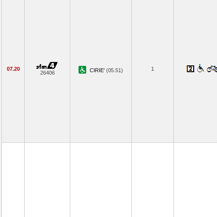
07.20
1
CIRIE'
(05.51)
26406