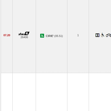
07.20
1
CIRIE'
(05.51)
26406