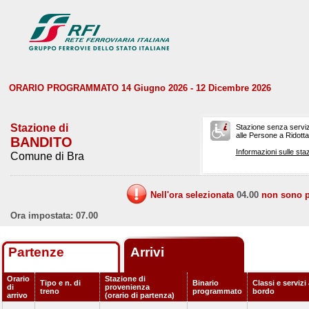
ORARIO PROGRAMMATO 14 Giugno 2026 - 12 Dicembre 2026
Stazione di
Stazione senza serviz
alle Persone a Ridotta 
BANDITO
Informazioni sulle staz
Comune di Bra
Nell'ora selezionata
04.00
non sono pr
Ora impostata: 07.00
Partenze
Arrivi
Orario
Stazione di
Tipo e n. di
Binario
Classi e servizi
di
provenienza
treno
programmato
bordo
arrivo
(orario di partenza)