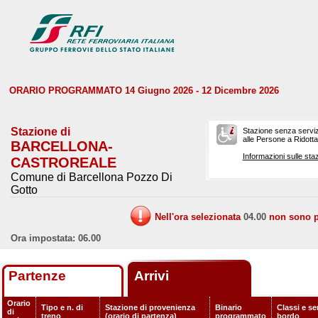
ORARIO PROGRAMMATO 14 Giugno 2026 - 12 Dicembre 2026
Stazione di
Stazione senza serviz
alle Persone a Ridotta 
BARCELLONA-
Informazioni sulle staz
CASTROREALE
Comune di Barcellona Pozzo Di
Gotto
Nell'ora selezionata
04.00
non sono pr
Ora impostata: 06.00
Partenze
Arrivi
Orario
Tipo e n. di
Stazione di provenienza
Binario
Classi e ser
di
treno
(orario di partenza)
programmato
bordo