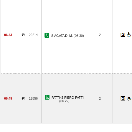
06.43
22214
2
S.AGATA DI M.
(05.30)
PATTI-S.PIERO PATTI
06.49
12856
2
(06.22)