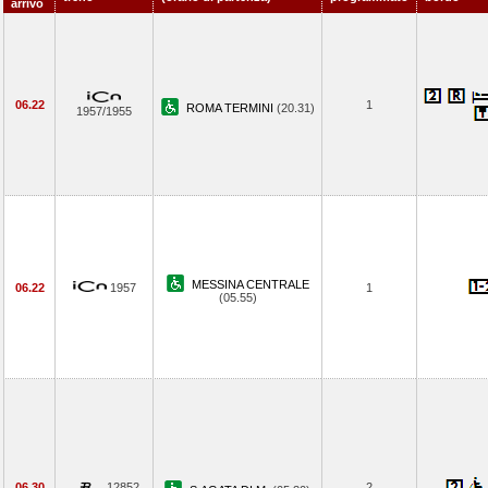
arrivo
06.22
1
ROMA TERMINI
(20.31)
1957/1955
MESSINA CENTRALE
06.22
1957
1
(05.55)
06.30
12852
2