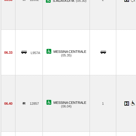
S.AGATA DI M.
(05.30)
MESSINA CENTRALE
06.33
L957A
(05.35)
MESSINA CENTRALE
06.40
12857
1
(06.04)