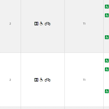
2
TI
2
TI