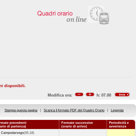
ni disponibili.
Modifica ora:
h:
07.00
Stampa questa pagina
|
Scarica il formato PDF del Quadro Orario
|
Legenda
rmate precedenti
Fermate successive
Periodicità e
rario di partenza)
(orario di arrivo)
avvertenze
Campodarsego
(05.18)