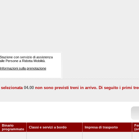
Stazione con servizio di assistenza
alle Persone a Ridotta Mobilità.
Informazioni sulla prenotazione
a selezionata
04.00
non sono previsti treni in arrivo. Di seguito i primi tre
Binario
Fe
Classi e servizi a bordo
Impresa di trasporto
programmato
(o