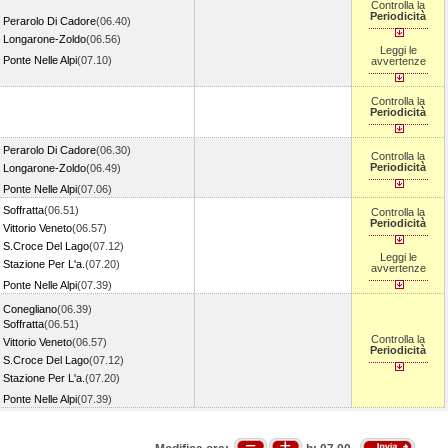
Controlla la
Periodicità
Perarolo Di Cadore
(06.40)
Longarone-Zoldo
(06.56)
Leggi le
Ponte Nelle Alpi
(07.10)
avvertenze
Controlla la
Periodicità
Perarolo Di Cadore
(06.30)
Controlla la
Periodicità
Longarone-Zoldo
(06.49)
Ponte Nelle Alpi
(07.06)
Soffratta
(06.51)
Controlla la
Periodicità
Vittorio Veneto
(06.57)
S.Croce Del Lago
(07.12)
Leggi le
Stazione Per L'a.
(07.20)
avvertenze
Ponte Nelle Alpi
(07.39)
Conegliano
(06.39)
Soffratta
(06.51)
Controlla la
Vittorio Veneto
(06.57)
Periodicità
S.Croce Del Lago
(07.12)
Stazione Per L'a.
(07.20)
Ponte Nelle Alpi
(07.39)