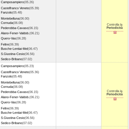
Camposampiero
(05.26)
Castelfranco Veneto
(05.39)
Fanzolo
(05.48)
Montebelluna
(06.00)
Cornuda
(06.08)
Controlla la
Periodicità
Pederobba-Cavaso
(06.15)
Alano-Fener-Valdob.
(06.21)
Quero-Vas
(06.28)
Feltre
(06.39)
Busche-Lentiai-Mel
(06.47)
S.Giustina-Cesio
(06.56)
Sedico-Bribano
(07.02)
Camposampiero
(05.23)
Castelfranco Veneto
(05.36)
Fanzolo
(05.48)
Montebelluna
(06.00)
Cornuda
(06.08)
Controlla la
Pederobba-Cavaso
(06.15)
Periodicità
Alano-Fener-Valdob.
(06.21)
Quero-Vas
(06.28)
Feltre
(06.39)
Busche-Lentiai-Mel
(06.47)
S.Giustina-Cesio
(06.56)
Sedico-Bribano
(07.02)