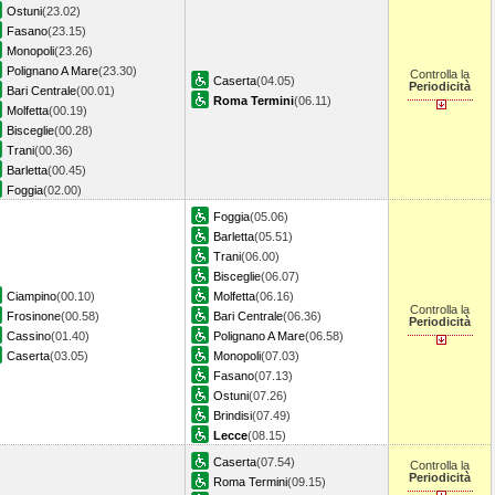
Ostuni
(23.02)
Fasano
(23.15)
Monopoli
(23.26)
Polignano A Mare
(23.30)
Controlla la
Caserta
(04.05)
Periodicità
Bari Centrale
(00.01)
Roma Termini
(06.11)
Molfetta
(00.19)
Bisceglie
(00.28)
Trani
(00.36)
Barletta
(00.45)
Foggia
(02.00)
Foggia
(05.06)
Barletta
(05.51)
Trani
(06.00)
Bisceglie
(06.07)
Ciampino
(00.10)
Molfetta
(06.16)
Controlla la
Frosinone
(00.58)
Bari Centrale
(06.36)
Periodicità
Cassino
(01.40)
Polignano A Mare
(06.58)
Caserta
(03.05)
Monopoli
(07.03)
Fasano
(07.13)
Ostuni
(07.26)
Brindisi
(07.49)
Lecce
(08.15)
Caserta
(07.54)
Controlla la
Periodicità
Roma Termini
(09.15)