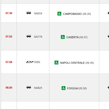
07.30
NA919
CAMPOBASSO
(06.20)
07.52
NA779
CASERTA
(06.07)
07.58
8382
NAPOLI CENTRALE
(06.45)
08.00
NA824
FOGGIA
(05.50)