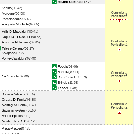
Milano Centrale
(12.24)
Sepino
(06.42)
Controlla la
Morcone
(06.50)
Periodicità
Pontelandolfo
(06.55)
Fragneto Monforte
(07.05)
Valle Di Maddaloni
(06.41)
Dugenta - Frasso T.
(06.55)
Controlla la
Amorosi-Melizzano
(07.05)
Periodicità
Telese-Cerreto
(07.17)
Solopaca
(07.27)
Ponte-Casalduni
(07.40)
Foggia
(09.06)
Barletta
(09.44)
Controlla la
Periodicità
Na Afragola
(07.00)
Bari Centrale
(10.19)
Brindisi
(11.25)
Lecce
(11.48)
Bovino-Deliceto
(06.15)
Orsara Di Puglia
(06.30)
Controlla la
Montaguto-Panni
(06.40)
Periodicità
Savignano-Greci
(06.50)
Ariano Irpino
(07.10)
Montecalvo-B.-C.
(07.25)
Prata-Pratola
(07.25)
Tufo
(07.30)