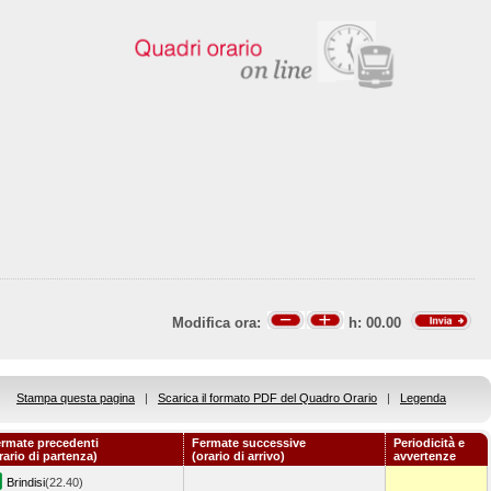
Modifica ora:
h:
00.00
Stampa questa pagina
|
Scarica il formato PDF del Quadro Orario
|
Legenda
rmate precedenti
Fermate successive
Periodicità e
rario di partenza)
(orario di arrivo)
avvertenze
Brindisi
(22.40)