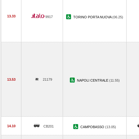
13.33
9917
TORINO PORTA NUOVA
(06.25)
13.53
21179
NAPOLI CENTRALE
(11.55)
14.10
CB201
CAMPOBASSO
(13.05)