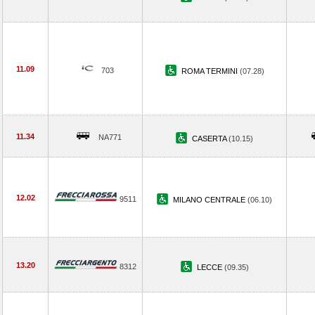
11.09
703
ROMA TERMINI
(07.28)
11.34
NA771
CASERTA
(10.15)
12.02
9511
MILANO CENTRALE
(06.10)
13.20
8312
LECCE
(09.35)