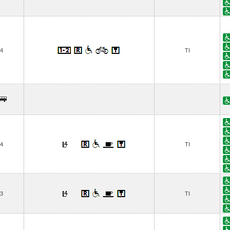
4
TI
4
TI
3
TI