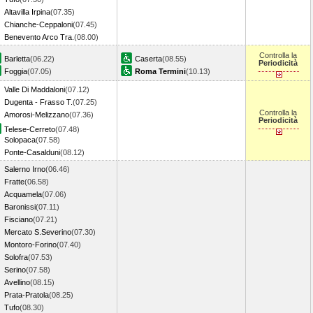
Altavilla Irpina
(07.35)
Chianche-Ceppaloni
(07.45)
Benevento Arco Tra.
(08.00)
Controlla la
Barletta
(06.22)
Caserta
(08.55)
Periodicità
Foggia
(07.05)
Roma Termini
(10.13)
Valle Di Maddaloni
(07.12)
Dugenta - Frasso T.
(07.25)
Controlla la
Amorosi-Melizzano
(07.36)
Periodicità
Telese-Cerreto
(07.48)
Solopaca
(07.58)
Ponte-Casalduni
(08.12)
Salerno Irno
(06.46)
Fratte
(06.58)
Acquamela
(07.06)
Baronissi
(07.11)
Fisciano
(07.21)
Mercato S.Severino
(07.30)
Montoro-Forino
(07.40)
Solofra
(07.53)
Serino
(07.58)
Avellino
(08.15)
Prata-Pratola
(08.25)
Tufo
(08.30)