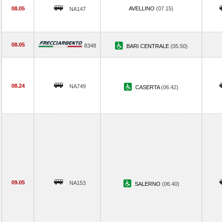
08.05
AVELLINO
(07.15)
NA147
08.05
8348
BARI CENTRALE
(05.50)
08.24
NA749
CASERTA
(06.42)
09.05
NA153
SALERNO
(06.40)