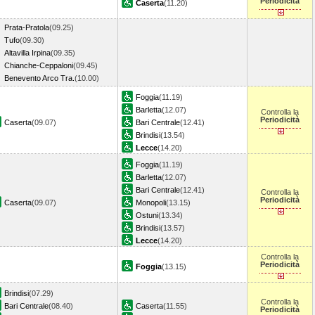
Periodicità
Caserta
(11.20)
Prata-Pratola
(09.25)
Tufo
(09.30)
Altavilla Irpina
(09.35)
Chianche-Ceppaloni
(09.45)
Benevento Arco Tra.
(10.00)
Foggia
(11.19)
Barletta
(12.07)
Controlla la
Periodicità
Caserta
(09.07)
Bari Centrale
(12.41)
Brindisi
(13.54)
Lecce
(14.20)
Foggia
(11.19)
Barletta
(12.07)
Bari Centrale
(12.41)
Controlla la
Periodicità
Caserta
(09.07)
Monopoli
(13.15)
Ostuni
(13.34)
Brindisi
(13.57)
Lecce
(14.20)
Controlla la
Periodicità
Foggia
(13.15)
Brindisi
(07.29)
Controlla la
Bari Centrale
(08.40)
Caserta
(11.55)
Periodicità