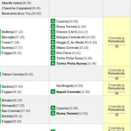
Altavilla Irpina
(08.35)
Chianche-Ceppaloni
(08.45)
Benevento Arco Tra.
(09.00)
Caserta
(10.09)
Roma Termini
(11.30)
Molfetta
(07.12)
Firenze S.M.N.
(13.17)
Bisceglie
(07.20)
Bologna Centrale Av
(14.03)
Controlla la
Periodicità
Trani
(07.28)
Reggio E. Av Medio P
(14.33)
Barletta
(07.37)
Milano Centrale
(15.20)
Foggia
(08.15)
Rho Fiera
(15.41)
Torino Porta Susa
(16.29)
Torino Porta Nuova
(16.46)
Controlla la
Periodicità
Telese-Cerreto
(08.42)
Controlla la
Na Afragola
(10.38)
Barletta
(07.44)
Periodicità
Foggia
(08.32)
Napoli Centrale
(11.00)
Brindisi
(06.29)
Monopoli
(07.03)
Controlla la
Caserta
(10.48)
Periodicità
Bari Centrale
(07.40)
Roma Termini
(12.05)
Barletta
(08.11)
Foggia
(08.50)
Controlla la