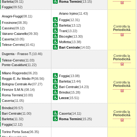
Barletta
(09.11)
Roma Termini
(13.15)
Foggia
(09.52)
Ariano Irpino
(11.43)
Anagni-Fiuggi
(08.11)
Foggia
(12.31)
Frosinone
(08.35)
Barletta
(13.12)
Controlla la
Cassino
(09.12)
Periodicità
Trani
(13.22)
Vairano-Caianello
(09.30)
Bisceglie
(13.30)
Caserta
(10.05)
Molfetta
(13.38)
Telese-Cerreto
(10.41)
Bari Centrale
(14.02)
Dugenta - Frasso T.
(10.46)
Controlla la
Periodicità
Telese-Cerreto
(11.03)
Ponte-Casalduni
(11.22)
Milano Rogoredo
(06.20)
Foggia
(13.08)
Reggio E. Av Medio P
(06.56)
Barletta
(13.44)
Controlla la
Bologna Centrale Av
(07.27)
Periodicità
Bari Centrale
(14.23)
Firenze S.M.N.
(08.14)
Brindisi
(15.28)
Roma Termini
(10.00)
Lecce
(15.51)
Caserta
(11.05)
Brindisi
(09.57)
Controlla la
Bari Centrale
(11.00)
Caserta
(14.11)
Periodicità
Barletta
(11.32)
Roma Termini
(15.25)
Foggia
(12.12)
Torino Porta Susa
(06.35)