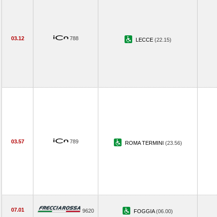
03.12
788
LECCE
(22.15)
03.57
789
ROMA TERMINI
(23.56)
07.01
9620
FOGGIA
(06.00)