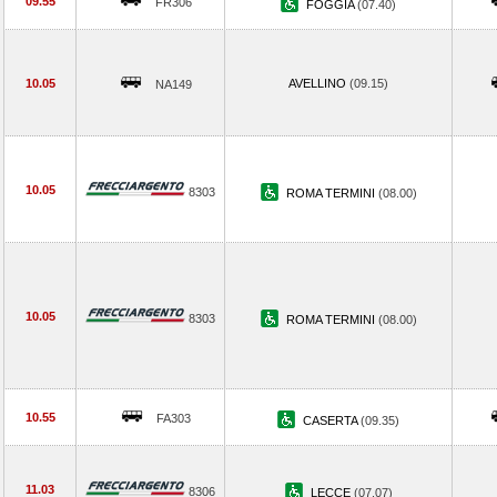
09.55
FR306
FOGGIA
(07.40)
10.05
AVELLINO
(09.15)
NA149
10.05
8303
ROMA TERMINI
(08.00)
10.05
8303
ROMA TERMINI
(08.00)
10.55
FA303
CASERTA
(09.35)
11.03
8306
LECCE
(07.07)