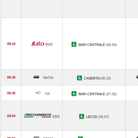
09.16
9928
BARI CENTRALE
(06.50)
09.30
NA755
CASERTA
(08.15)
09.35
716
BARI CENTRALE
(07.05)
09.54
8302
LECCE
(06.07)