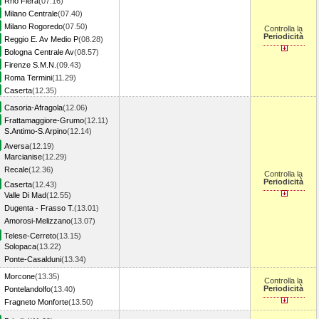
Rho Fiera
(07.16)
Milano Centrale
(07.40)
Milano Rogoredo
(07.50)
Controlla la
Periodicità
Reggio E. Av Medio P
(08.28)
Bologna Centrale Av
(08.57)
Firenze S.M.N.
(09.43)
Roma Termini
(11.29)
Caserta
(12.35)
Casoria-Afragola
(12.06)
Frattamaggiore-Grumo
(12.11)
S.Antimo-S.Arpino
(12.14)
Aversa
(12.19)
Marcianise
(12.29)
Recale
(12.36)
Controlla la
Periodicità
Caserta
(12.43)
Valle Di Mad
(12.55)
Dugenta - Frasso T.
(13.01)
Amorosi-Melizzano
(13.07)
Telese-Cerreto
(13.15)
Solopaca
(13.22)
Ponte-Casalduni
(13.34)
Morcone
(13.35)
Controlla la
Periodicità
Pontelandolfo
(13.40)
Fragneto Monforte
(13.50)