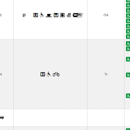
5
ITA
4
TI