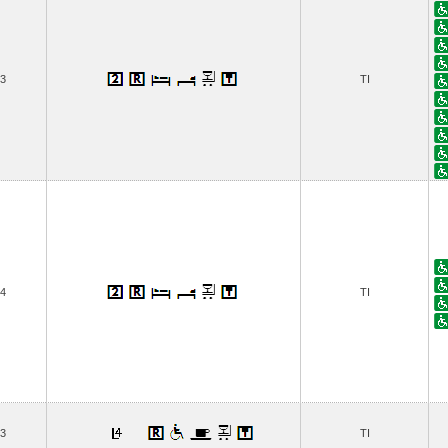
3
TI
4
TI
3
TI