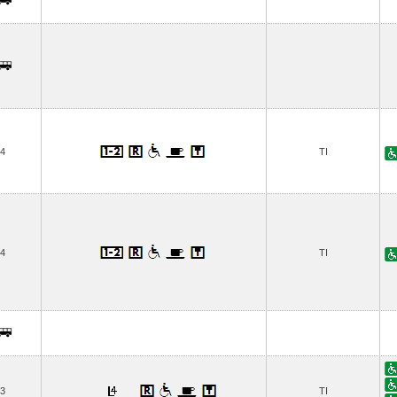
4
TI
4
TI
3
TI