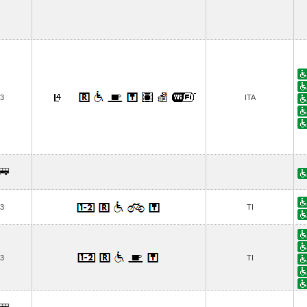
3
ITA
3
TI
3
TI