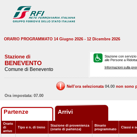
ORARIO PROGRAMMATO 14 Giugno 2026 - 12 Dicembre 2026
Stazione di
Stazione con servizio
alle Persone a Ridotta 
BENEVENTO
Informazioni sulla pre
Comune di Benevento
Nell'ora selezionata
04.00
non sono pr
Ora impostata: 07.00
Partenze
Arrivi
Orario
Stazione di provenienza
Binario
di
Tipo e n. di treno
Classi e s
(orario di partenza)
programmato
arrivo