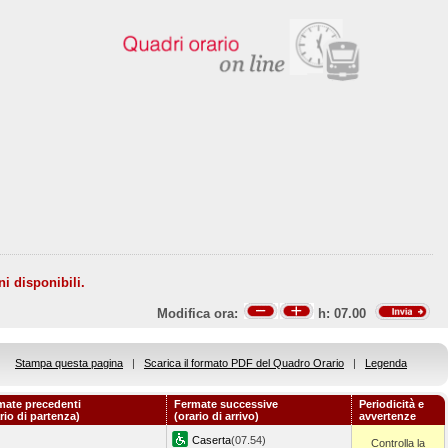
ni disponibili.
Modifica ora:
h:
07.00
Stampa questa pagina
|
Scarica il formato PDF del Quadro Orario
|
Legenda
mate precedenti
Fermate successive
Periodicità e
rio di partenza)
(orario di arrivo)
avvertenze
Caserta
(07.54)
Controlla la