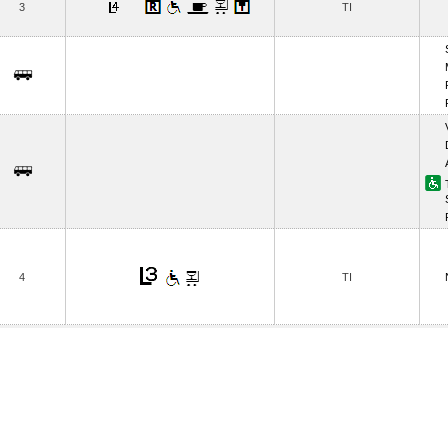
3
TI
4
TI