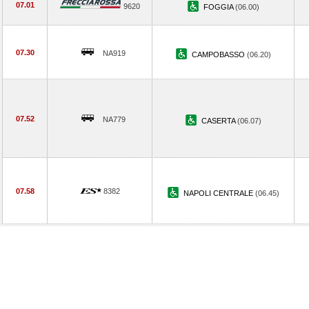
07.01
9620
FOGGIA
(06.00)
07.30
NA919
CAMPOBASSO
(06.20)
07.52
NA779
CASERTA
(06.07)
07.58
8382
NAPOLI CENTRALE
(06.45)