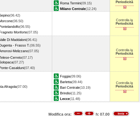
Periodicità
Roma Termini
(09.15)
Milano Centrale
(12.24)
Sepino
(06.42)
Controlla la
Morcone
(06.50)
Periodicità
Pontelandolfo
(06.55)
Fragneto Monforte
(07.05)
Valle Di Maddaloni
(06.41)
Dugenta - Frasso T.
(06.55)
Controlla la
Amorosi-Melizzano
(07.05)
Periodicità
Telese-Cerreto
(07.17)
Solopaca
(07.27)
Ponte-Casalduni
(07.40)
Foggia
(09.06)
Barletta
(09.44)
Controlla la
Periodicità
Na Afragola
(07.00)
Bari Centrale
(10.19)
Brindisi
(11.25)
Lecce
(11.48)
Modifica ora:
h:
07.00