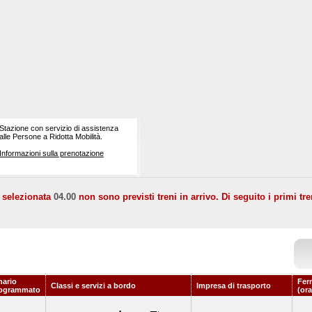
Stazione con servizio di assistenza
alle Persone a Ridotta Mobilità.
Informazioni sulla prenotazione
a selezionata
04.00
non sono previsti treni in arrivo. Di seguito i primi tre
nario
Fer
Classi e servizi a bordo
Impresa di trasporto
ogrammato
(ora