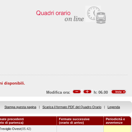
ni disponibili.
Modifica ora:
h:
06.00
Stampa questa pagina
|
Scarica il formato PDF del Quadro Orario
|
Legenda
mate precedenti
Fermate successive
Periodicità e
rio di partenza)
(orario di arrivo)
avvertenze
Treviglio Ovest
(05.42)