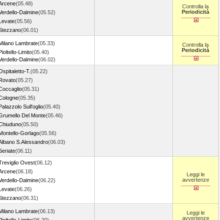
Arcene
(05.48)
Controlla la
Periodicità
Verdello-Dalmine
(05.52)
Levate
(05.56)
Stezzano
(06.01)
Milano Lambrate
(05.33)
Controlla la
Periodicità
Pioltello-Limito
(05.40)
Verdello-Dalmine
(06.02)
Ospitaletto-T.
(05.22)
Rovato
(05.27)
Coccaglio
(05.31)
Cologne
(05.35)
Palazzolo Sull'oglio
(05.40)
Grumello Del Monte
(05.46)
Chiuduno
(05.50)
Montello-Gorlago
(05.56)
Albano S.Alessandro
(06.03)
Seriate
(06.11)
Treviglio Ovest
(06.12)
Arcene
(06.18)
Leggi le
avvertenze
Verdello-Dalmine
(06.22)
Levate
(06.26)
Stezzano
(06.31)
Milano Lambrate
(06.13)
Leggi le
avvertenze