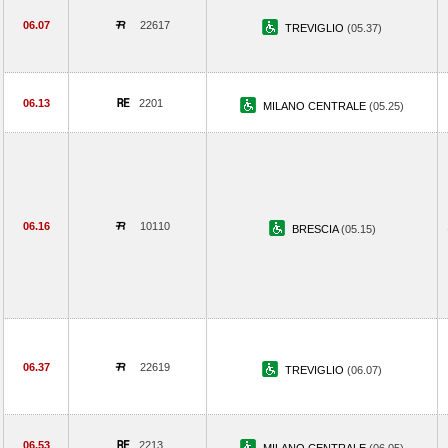
06.07
22617
TREVIGLIO
(05.37)
06.13
2201
MILANO CENTRALE
(05.25)
06.16
10110
BRESCIA
(05.15)
06.37
22619
TREVIGLIO
(06.07)
06.53
2213