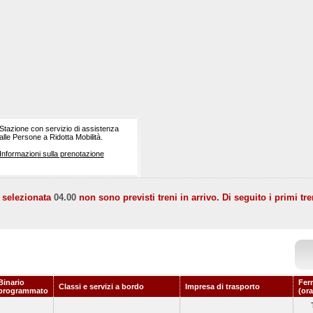
Stazione con servizio di assistenza
alle Persone a Ridotta Mobilità.
Informazioni sulla prenotazione
a selezionata
04.00
non sono previsti treni in arrivo. Di seguito i primi tre
Binario
Fer
Classi e servizi a bordo
Impresa di trasporto
programmato
(ora