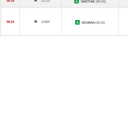
06.16
11713
SANTHIA'
(05.54)
06.52
11604
NOVARA
(06.02)