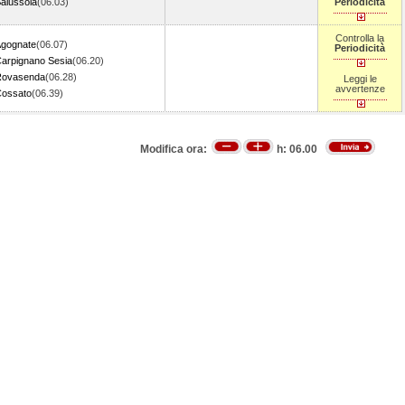
alussola
(06.03)
Periodicità
Controlla la
gognate
(06.07)
Periodicità
arpignano Sesia
(06.20)
Rovasenda
(06.28)
Leggi le
avvertenze
ossato
(06.39)
Modifica ora:
h:
06.00