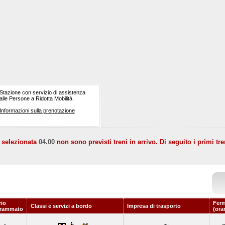
Stazione con servizio di assistenza
alle Persone a Ridotta Mobilità.
Informazioni sulla prenotazione
a selezionata
04.00
non sono previsti treni in arrivo. Di seguito i primi tre
rio
Ferm
Classi e servizi a bordo
Impresa di trasporto
grammato
(ora