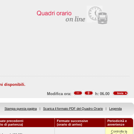
ni disponibili.
Modifica ora:
h:
06.00
Stampa questa pagina
|
Scarica il formato PDF del Quadro Orario
|
Legenda
ate precedenti
Fermate successive
Periodicità e
rio di partenza)
(orario di arrivo)
avvertenze
Controlla la