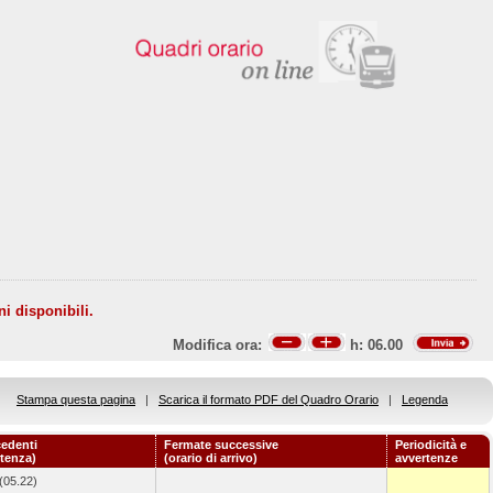
ni disponibili.
Modifica ora:
h:
06.00
Stampa questa pagina
|
Scarica il formato PDF del Quadro Orario
|
Legenda
edenti
Fermate successive
Periodicità e
rtenza)
(orario di arrivo)
avvertenze
(05.22)