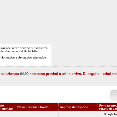
Stazione senza servizio di assistenza
alle Persone a Ridotta Mobilità.
Informazioni sulle stazioni alternative
a selezionata
04.00
non sono previsti treni in arrivo. Di seguito i primi tre
rio
Fermate prec
Classi e servizi a bordo
Impresa di trasporto
grammato
(orario di pa
Brisighella