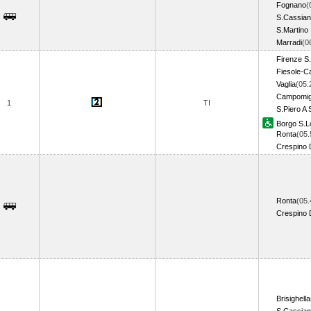
Fognano
(
S.Cassia
S.Martino 
Marradi
(0
Firenze S
Fiesole-Ca
Vaglia
(05.
Campomigl
1
TI
S.Piero A 
Borgo S.L
Ronta
(05.
Crespino 
Ronta
(05.
Crespino 
Brisighella