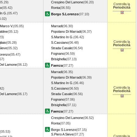
05.29)
Crespino Del Lamone
(06.20)
Controlla la
Periodicità
no
(05.42)
Ronta
(06.55)
In G.
(05.47)
Borgo S.Lorenzo
(07.10)
6.02)
.Marco V.
(05.05)
Marradi
(06.30)
ldine
(05.12)
Popolano Di Marradi
(06.37)
23)
S.Martino In G.
(06.42)
Controlla la
iaio
(05.28)
S.Cassiano
(06.48)
Periodicità
Sieve
(05.32)
Strada Casale
(06.54)
Fognano
(06.59)
orenzo
(05.47)
57)
Brisighella
(07.13)
Del Lamone
(06.12)
Faenza
(07.27)
Marradi
(06.35)
Popolano Di Marradi
(06.39)
S.Martino In G.
(06.46)
Controlla la
42)
S.Cassiano
(06.50)
Periodicità
Del Lamone
(06.17)
Strada Casale
(06.56)
Fognano
(07.06)
Brisighella
(07.11)
Faenza
(07.27)
Crespino Del Lamone
(06.52)
Ronta
(07.05)
Borgo S.Lorenzo
(07.15)
(05.53)
S.Piero A Sieve
(07.27)
Controlla la