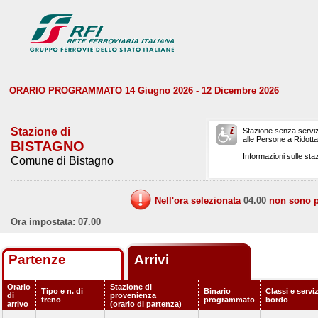
ORARIO PROGRAMMATO 14 Giugno 2026 - 12 Dicembre 2026
Stazione di
Stazione senza serviz
alle Persone a Ridotta 
BISTAGNO
Informazioni sulle staz
Comune di Bistagno
Nell'ora selezionata
04.00
non sono pr
Ora impostata: 07.00
Partenze
Arrivi
Orario
Stazione di
Tipo e n. di
Binario
Classi e serviz
di
provenienza
treno
programmato
bordo
arrivo
(orario di partenza)