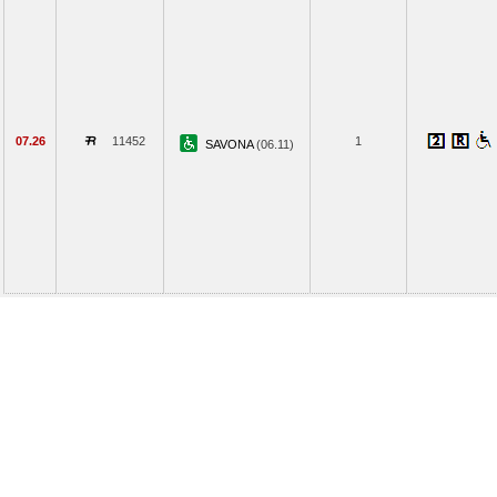
07.26
11452
1
SAVONA
(06.11)