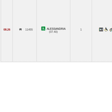
ALESSANDRIA
08.26
11455
1
(07.40)