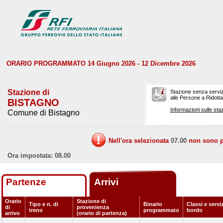
ORARIO PROGRAMMATO 14 Giugno 2026 - 12 Dicembre 2026
Stazione di
Stazione senza serviz
alle Persone a Ridotta 
BISTAGNO
Informazioni sulle staz
Comune di Bistagno
Nell'ora selezionata
07.00
non sono pr
Ora impostata: 08.00
Partenze
Arrivi
Orario
Stazione di
Tipo e n. di
Binario
Classi e serviz
di
provenienza
treno
programmato
bordo
arrivo
(orario di partenza)