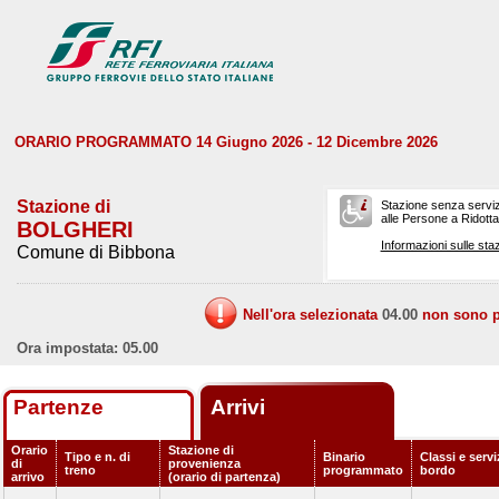
ORARIO PROGRAMMATO 14 Giugno 2026 - 12 Dicembre 2026
Stazione di
Stazione senza serviz
alle Persone a Ridotta 
BOLGHERI
Informazioni sulle staz
Comune di Bibbona
Nell'ora selezionata
04.00
non sono pr
Ora impostata: 05.00
Partenze
Arrivi
Orario
Stazione di
Tipo e n. di
Binario
Classi e servi
di
provenienza
treno
programmato
bordo
arrivo
(orario di partenza)