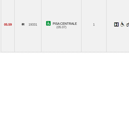
PISA CENTRALE
05.59
19331
1
(05.07)