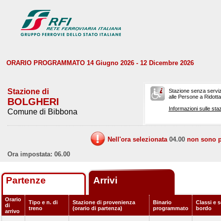
ORARIO PROGRAMMATO 14 Giugno 2026 - 12 Dicembre 2026
Stazione di
Stazione senza serviz
alle Persone a Ridotta 
BOLGHERI
Informazioni sulle staz
Comune di Bibbona
Nell'ora selezionata
04.00
non sono pr
Ora impostata: 06.00
Partenze
Arrivi
Orario
Tipo e n. di
Stazione di provenienza
Binario
Classi e s
di
treno
(orario di partenza)
programmato
bordo
arrivo