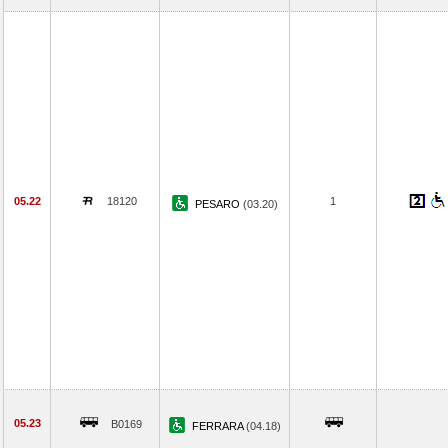
05.22
18120
1
PESARO
(03.20)
05.23
B0169
FERRARA
(04.18)