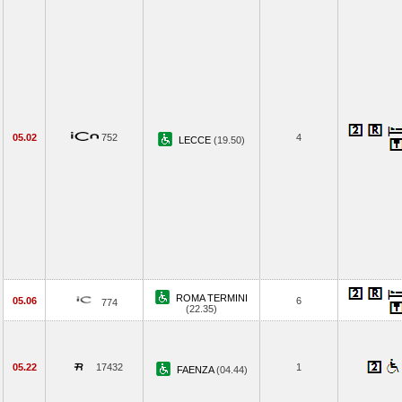
05.02
752
4
LECCE
(19.50)
ROMA TERMINI
05.06
6
774
(22.35)
05.22
17432
1
FAENZA
(04.44)