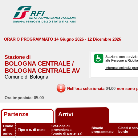
ORARIO PROGRAMMATO 14 Giugno 2026 - 12 Dicembre 2026
Stazione di
Stazione con servizio
alle Persone a Ridotta 
BOLOGNA CENTRALE /
Informazioni sulla pre
BOLOGNA CENTRALE AV
Comune di Bologna
Nell'ora selezionata
04.00
non sono pr
Ora impostata: 05.00
Partenze
Arrivi
Orario
Stazione di
Binario
Classi e serv
di
Tipo e n. di treno
provenienza
programmato
bordo
arrivo
(orario di partenza)