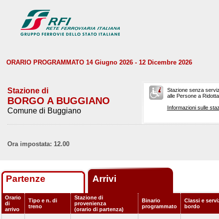
ORARIO PROGRAMMATO 14 Giugno 2026 - 12 Dicembre 2026
Stazione di
Stazione senza serviz
alle Persone a Ridotta 
BORGO A BUGGIANO
Informazioni sulle staz
Comune di Buggiano
Ora impostata: 12.00
Partenze
Arrivi
Orario
Stazione di
Tipo e n. di
Binario
Classi e servi
di
provenienza
treno
programmato
bordo
arrivo
(orario di partenza)