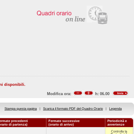
ni disponibili.
Modifica ora:
h:
06.00
Stampa questa pagina
|
Scarica il formato PDF del Quadro Orario
|
Legenda
ermate precedenti
Fermate successive
Periodicità e
orario di partenza)
(orario di arrivo)
avvertenze
Controlla la