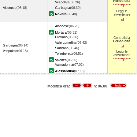
Periodicità
Vespolate
(06.26)
Albonese
(06.18)
Garbagna
(06.30)
Leggi le
Novara
(06.40)
avvertenze
Albonese
(06.26)
Mortara
(06.31)
Olevano
(06.36)
Controlla la
Periodicità
Valle Lomellina
(06.42)
Garbagna
(06.14)
Sartirana
(06.46)
Vespolate
(06.18)
Leggi le
Torreberetti
(06.51)
avvertenze
Valenza
(06.56)
Valmadonna
(07.02)
Alessandria
(07.13)
Modifica ora:
h:
06.00