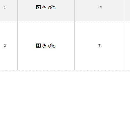
1
TN
2
TI