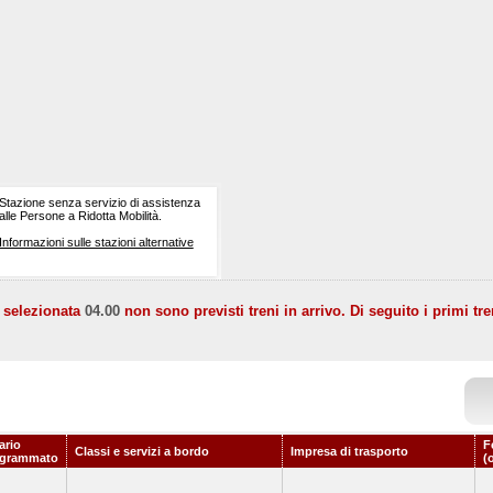
Stazione senza servizio di assistenza
alle Persone a Ridotta Mobilità.
Informazioni sulle stazioni alternative
a selezionata
04.00
non sono previsti treni in arrivo. Di seguito i primi tre
ario
F
Classi e servizi a bordo
Impresa di trasporto
ogrammato
(