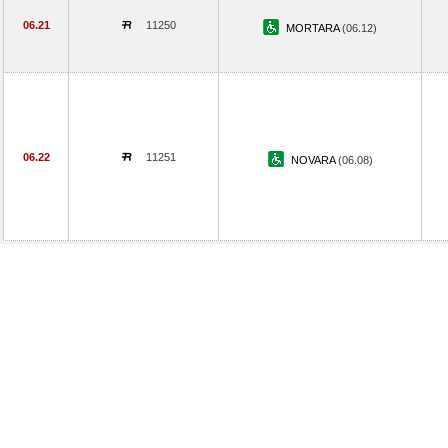
06.21
11250
MORTARA
(06.12)
06.22
11251
NOVARA
(06.08)